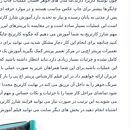
چون نوشته کاربرد دارند.اما مدل های جوهر افشان عملیات چاپ را ب
چاپگرها بیشتر برای چاپ عکس مناسب هستند و در موارد حرفه ای نی
پس از مدتی به پایان رسیده و نیاز به تجدید دارد.آموزش شارژ کار
است.این عملیات بسیار ساده است و در مقایسه با پرینترهای لیزر
مهم شارژ کارتریج،به شما آموزش می دهیم که چگونه کارتریج چاپگر
کنید.چنانچه برای انجام این کار دچار مشکل شدید،می توانید برای
تعمیرات پرینتر اچ‌پی در مرکز تعمیر پرینتر کمک بگیرید.آموزش یک ف
کامل نشده و جزئیات بسیار زیادی دارد.نباید انتظار داشته باشید که 
این عملیات باشید.برای این شما همراهان عزیز به صورت عملی با م
عزیزان ارائه خواهیم داد.در این فیلم کارشناس پرینتر اچ پی را باز 
سرنگ،جوهر را به داخل آن تزریق می کند.در نهایت کارتریج مجددا 
شود.تماشای مراحل کار شما را با جزئیات و نکات حساس و مهم آن 
می شوید.به این ترتیب در صورت نیاز می توانید فرایند شارژ کارتر
اشتباه انجام دهید.در بخش های دیگر سایت می توانید فیلم آموزش ش