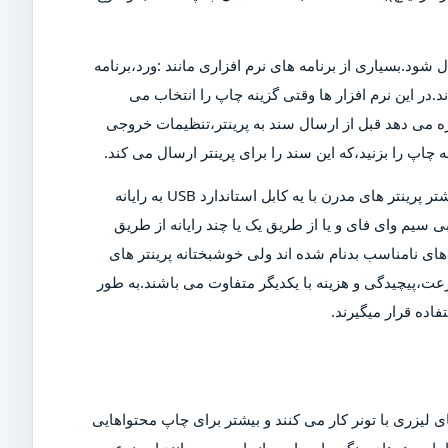
ل شود.بسیاری از برنامه های نرم افزاری مانند :ورد،برنامه
د.در این نرم افزار ها وقتی گزینه چاپ را انتخاب می
ازه می دهد قبل از ارسال سند به پرینتر،تنظیمات خروجی
چاپ را بزنید،که این سند را برای پرینتر ارسال می کند.
البته برای چاپ این سند،پرینتر باید روشن و به رایانه متصل شود.بیشتر پرینتر های مدرن با یه کابل استاندارد USB به رایانه
 سیم وای فای و یا از طریق یک یا چند رایانه از طریق
ی نامناسب بدنام شده اند ولی خوشبختانه پرینتر های
عت،پیچیدگی و هزینه با یکدیگر متفاوت می باشند.به طور
اده قرار میگیرند.
 لیزری با تونر کار می کنند و بیشتر برای چاپ محتواهایی