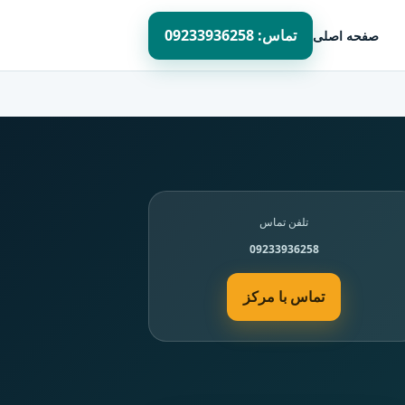
تماس: 09233936258
صفحه اصلی
تلفن تماس
09233936258
تماس با مرکز