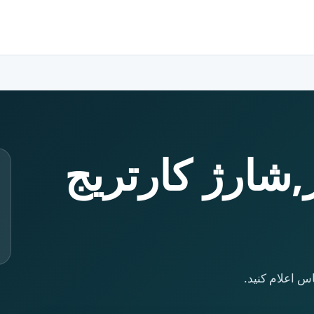
ر,شارژ کارتریج
س اعلام کنید.