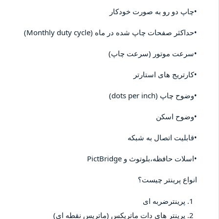
•چاپ دو رو به صورت خودکار
•حداکثر صفحات چاپ شده در ماه (Monthly duty cycle)
•سرعت موتور (سرعت چاپ)
•کارتریج های استارتر
•وضوح چاپ (dots per inch)
•وضوح اسکن
•قابلیت اتصال به شبکه
•اسلات حافظه،بلوتوث و PictBridge
انواع پرینتر چیست؟
پرینترضربه ای
پرینتر های دات ماتریکس (ماتریس نقطه ای)