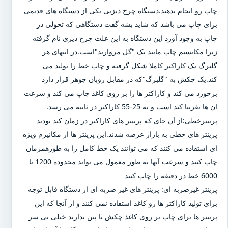
چاپ رو انجام بدهند.دستگاه چرخ دیزنی یکی از دستگاه های قدیمی
برای چاپ می باشد که شاید بشه گفت دستگاهی که تحولی در
چاپ به وجود آورد این دستگاه به این علت چرخ دیزی نام گرفته
زیرا مکانسیم چاپ مانند یک "گل مروارید"است.در انتهای هر
گلبرگ یک کاراکتر کاملا شکل گرفته و چاپ خط را تولید می
کند.یک چکش به "گلبرگ"که در مقابل روبان جوهر قرار دارد
برخورد می کند و کاراکتر ها را بر روی کاغذ چاپ می کند و سرعت
ان ها تقریبا کند است و به 25-55 کاراکتر در ثانیه می رسد.
پرینترخطی:از آن جای که پرینتر های کاراکتر در زمان کند بودند
پرینتر های خطی به بازار عرضه شدند.این پرینتر ها از مکانیزم ویژه
ای استفاده می کنند که می توانند یک خط کامل را به طورهمزمان
چاپ کنند و سرعت آنها به طور معمول می تواند محدوده 1200 تا
6000 خط در دقیقه را چاپ کنند
پرینتر غیرضربه ای: پرینتر های غیر ضربه ای از دستگاه قابل توجه
برای تولید کاراکتر ها رو کاغذ استفاده نمی کنند و از آنجا که این
پرینتر ها برای چاپ بر روی کاغذ چکش یا پین ندارند خیلی بی سر