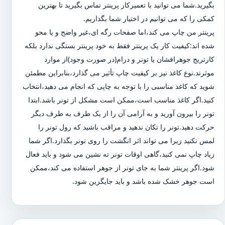
بگیرید.شما می توانید با تعمیرکار پرینتر تماس بگیرید تا بهترین
کمکی را که می توانیم در اختیار شما بگذاریم.
پرینتر من چاپ می کند،اما صفحات رگه ای،غیر واضح و یا محو
شده اند:کیفیت کار یک پرینتر فقط به خود پرینتر بستگی ندارد بلکه
کارتریج جوهرافشان یا تونر و درام(در صورت وجود)از موارد
موثرند.نوع کاغذ نیز بر کیفیت چاپ تأثیر می گذارد،بنابراین مطمئن
شوید که کاغذ مناسبی را با توجه به چاپی که انجام می دهید،انتخاب
کنید.اگر کاغذ مناسب است،ممکن است مشکل از تونر باشد.ابتدا
تونر را بیرون آورید و به آرامی آن را از یک طرف به طرف دیگر
حرکت دهید.تونر را تکان ندهید و مراقب باشید که رول تونر را
لمس نکنید زیرا می تواند اثر انگشت را روی تونر بگذارد.اگر شما
زیاد چاپ نمی کنید،گاهی اوقات تونر ته نشین می شود و باید فعال
شود.اگر پرینتر شما به جای تونر از جوهر استفاده می کند،ممکن
است جوهر خشک شده باشد و باید جایگزین شود.