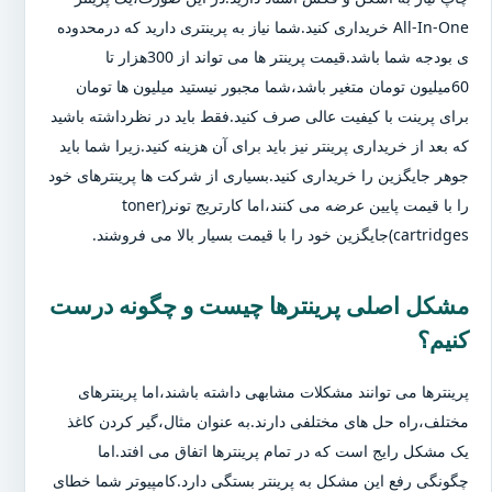
All-In-One خریداری کنید.شما نیاز به پرینتری دارید که درمحدوده
ی بودجه شما باشد.قیمت پرینتر ها می تواند از 300هزار تا
60میلیون تومان متغیر باشد،شما مجبور نیستید میلیون ها تومان
برای پرینت با کیفیت عالی صرف کنید.فقط باید در نظرداشته باشید
که بعد از خریداری پرینتر نیز باید برای آن هزینه کنید.زیرا شما باید
جوهر جایگزین را خریداری کنید.بسیاری از شرکت ها پرینترهای خود
را با قیمت پایین عرضه می کنند،اما کارتریج تونر(toner
cartridges)جایگزین خود را با قیمت بسیار بالا می فروشند.
مشکل اصلی پرینترها چیست و چگونه درست
کنیم؟
پرینترها می توانند مشکلات مشابهی داشته باشند،اما پرینترهای
مختلف،راه حل های مختلفی دارند.به عنوان مثال،گیر کردن کاغذ
یک مشکل رایج است که در تمام پرینترها اتفاق می افتد.اما
چگونگی رفع این مشکل به پرینتر بستگی دارد.کامپیوتر شما خطای