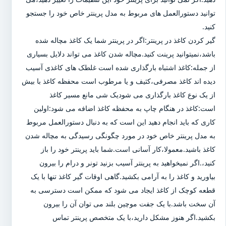
توانید دستورالعمل های مربوط به مدل پرینتر خاص خود را جستجو
کنید.
گیر کردن کاغذ در پرینتر:اگر در پرینتر شما یک کاغذ مچاله شده
باشد،نمیتوانید پرینت کنید.مچاله شدن کاغذ می تواند دلایل بسیاری
از جمله:کاغذ اشتباه بارگذاری شده است غلطک های کاغذی آسیب
دیده اند کاغذ مصرفی،کثیف و یا مرطوب است محفظه کاغذ با بیش
از یک نوع کاغذ بارگذاری می شودیک شی مانع مسیر کاغذ
است:کاغذ در هنگام چاپ به محفظه کاغذ اضافه می شود:اولین
کاری که باید انجام دهید این است که به دنبال دستورالعمل مربوط
به مدل پرینتر خاص خود در مورد چگونگی رسیدگی به مچاله شدن
کاغذ باشید.معمولا،کار آسانی است.شما باید پرینتر خود را باز
کنید،.اگر نمیخواهید به پرینتر آسیب بزنید تونر و درام را بیرون
بیاورید و کاغذ را به آرامی بکشید.گاهی اوقات گیر کاغذ تنها با یک
قطعه کوچک از کاغذ ایجاد می شود که ممکن است دسترسی به
آن سخت باشد.با یک جفت موچین بلند می توان آن را بیرون
بکشید.اگر هنوز مشکل دارید،با یک متخصص پرینتر تماس