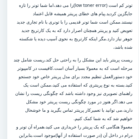
تونر کم است (low toner error)را می دهد،اما شما تونر را تازه
جایگزین کردید.پیام های خطای پرینتر همیشه قابل اعتماد
نیستند.ممکن است شما تونر قدیمی را با تونری با نام تجاری جدید
تعویض کنید و پرینتر همچنان اصرار دارد که به یک کارتریج جدید
جوهر نیاز دارد.مگر اینکه کارتریج به نحوی آسیب دیده یا شکسته
شده باشد،
ریست پرینتر باید این مشکل را به راحتی حل کند.ریست شامل چند
مرحله است که به معمولا بسیار آسان است.کافیست در کامپیوتر
خود دستورالعمل تنظیم مجدد برای مدل پرینتر خاص خود جستجو
کنید.بسته به نوع پرینتری که استفاده می کنید،ممکن است یک
راهنمای تصویری نیز وجود داشته باشد که چگونگی ریست را نشان
می دهد.اگر هنوز در مورد چگونگی ریست پرینتر خود مشکل
دارید،می توانید با تعمیرکار پرینتر تماس بگیرید و ما خوشحال
خواهیم شد که به شما کمک کنیم.
معمولا هنگامی که یک پرینتر را خریداری می کنید،همراه آن تونر و
درام در داخل آن (در صورت استفاده از آنها)موجود است.بنابراین