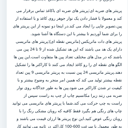
پرینتر های ضربه ای:پرینتر های ضربه ای باکاغذ تماس برقرار می
کند و معمولا با فشار دادن یک نوار جوهر روی کاغذ و با استفاده از
پین،تصویر چاپی را ایجاد می کند.در اینجا دو نمونه از این پرینتر های
را برای شما آوردیم تا بیشتر با این دستگاه ها آشنا شوید.
پرینتر های دات ماتریکس (ماتریس نقطه ای):پرینتر های ماتریسی
دارای یک هد می باشند که این هد تشکیل شده از 9 تا 24 پین می
باشند که در مدل های مختلف تعداد پین ها متفاوت است.این پین ها
الگو های نقطه ای را رو کاغذ ایجاد می کنند تا کاراکتر ها را تشکیل
دهند.پرینتر ماتریسی 24 پین نسبت به پرینتر ماتریسی 9 پین تعداد
نقطه بیشتر تولید می کند که همین امر منجر به وضوح بیشتر و با
کیفیت تر شدن کاراکتر می شود.پین ها به طور جداگانه روی نوار
ضربه می زنند زیرا مکانسیم چاپ از چپ به راست سپس از
راست به چپ حرکت می کند.شما با پرینتر های ماتریسی می توانید
چاپ های رنگی هم بگیرد فقط کافیه که روبان مشکی رنگ را با
روبان رنگی عوض کنید.این نوع پرینتر ها ارزان قیمت می باشند و
به طور معمول با سرعت 600-100 کاراکتر در ثانیه می توانند کار