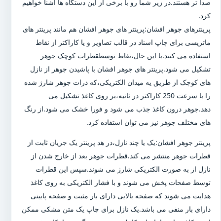
صدا تر هستند.در زیر شما رو با برخی از این دستگاه ها آشنا خواهیم
کرد.
پرینترهای جوهر افشان:پرینتر های جوهر افشان هم مانند پرینتر های
ماتریسی برای چاپ اسناد در قالب تصاویر و یا کاراکتر از نقاط
استفاده می کنند.با این حال،نقاط توسطقطرات کوچک جوهر
تشکیل می شود.پرینتر های جوهر افشان با پاشیدن جوهر از نازل
های کوچک از طریق یه میدان الکتریکی،که ذرات جوهر شارژ شده
را با سرعت 250 کاراکتر در ثانیه،بر روی کاغذ تشکیل می
دهد.جوهر درون کاغذ جذب می شود و فورا خشک می شود.از رنگ
های مختلف جوهر نیز می توان استفاده کرد.
پرینتر جوهر افشان:یک یا چند نازل،در هد پرینتر یک جریان ثابت از
قطرات جوهر منتشر می کند.قطرات جوهر بعد از خارج شدن از
نازل از به صورت الکتریکی شارژ می شوند.سپس این قطرات
توسط صفحات پخش می شوند و با فشار الکتریکی به روی کاغذ
هدایت می شوند که صفحه بالایی دارای بار مثبت و صفحه پایینی
دارای بار منفی می باشد.یک نازل برای چاپ یک متن مشکی ممکن