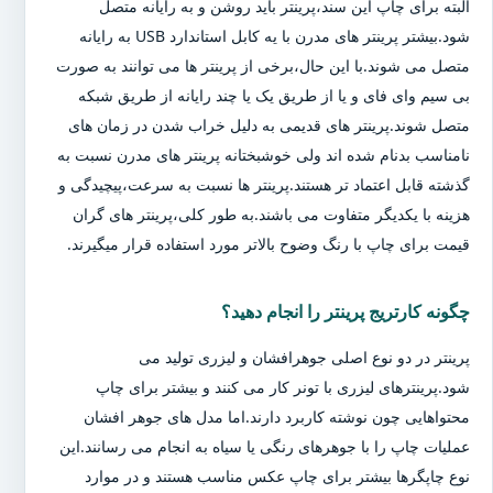
البته برای چاپ این سند،پرینتر باید روشن و به رایانه متصل
شود.بیشتر پرینتر های مدرن با یه کابل استاندارد USB به رایانه
متصل می شوند.با این حال،برخی از پرینتر ها می توانند به صورت
بی سیم وای فای و یا از طریق یک یا چند رایانه از طریق شبکه
متصل شوند.پرینتر های قدیمی به دلیل خراب شدن در زمان های
نامناسب بدنام شده اند ولی خوشبختانه پرینتر های مدرن نسبت به
گذشته قابل اعتماد تر هستند.پرینتر ها نسبت به سرعت،پیچیدگی و
هزینه با یکدیگر متفاوت می باشند.به طور کلی،پرینتر های گران
قیمت برای چاپ با رنگ وضوح بالاتر مورد استفاده قرار میگیرند.
چگونه کارتریج پرینتر را انجام دهید؟
پرینتر در دو نوع اصلی جوهرافشان و لیزری تولید می
شود.پرینترهای لیزری با تونر کار می کنند و بیشتر برای چاپ
محتواهایی چون نوشته کاربرد دارند.اما مدل های جوهر افشان
عملیات چاپ را با جوهرهای رنگی یا سیاه به انجام می رسانند.این
نوع چاپگرها بیشتر برای چاپ عکس مناسب هستند و در موارد