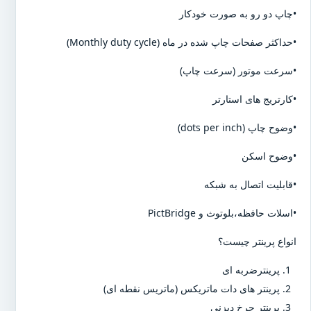
•چاپ دو رو به صورت خودکار
•حداکثر صفحات چاپ شده در ماه (Monthly duty cycle)
•سرعت موتور (سرعت چاپ)
•کارتریج های استارتر
•وضوح چاپ (dots per inch)
•وضوح اسکن
•قابلیت اتصال به شبکه
•اسلات حافظه،بلوتوث و PictBridge
انواع پرینتر چیست؟
پرینترضربه ای
پرینتر های دات ماتریکس (ماتریس نقطه ای)
پرینتر چرخ دیزنی