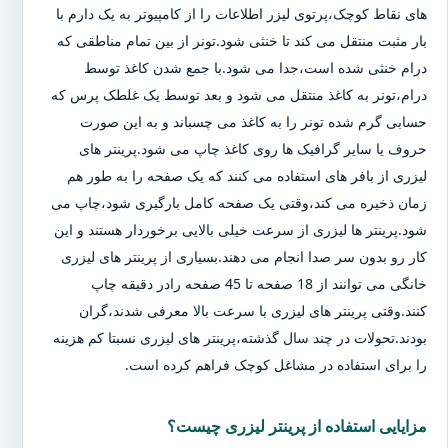
های نقاط کوچک،پرتوی لیزر اطلاعات را از کامپیوتر به یک دارم با
بار مثبت منتقل می کند تا خنثی شود.تونر از بین تمام مناطقی که
درام خنثی شده است،جدا می شود.با جمع شدن کاغذ توسط
درام،تونر به کاغذ منتقل می شود و بعد توسط یک غلطک پرس که
حسابی گرم شده تونر را به کاغذ می چسباند و به این صورت
حروف یا سایر گرافیک ها روی کاغذ چاپ می شود.پرینتر های
لیزری از بافر های استفاده می کنند که یک صفحه را به طور هم
زمان ذخیره می کند،وقتی یک صفحه کامل بارگیری شود،چاپ می
شود.پرینتر ها لیزری از سرعت خیلی بالایی برخوردار هستند و این
کار رو بدون سر صدا انجام می دهند.بسیاری از پرینتر های لیزری
خانگی می توانند از 18 صفحه تا 45 صفحه رادر دقیقه چاپ
کنند.وقتی پرینتر های لیزری با سرعت بالا معرفی شدند،گران
بودند.تحولات در چند سال گذشته،پرینتر های لیزری نسبتا کم هزینه
را برای استفاده در مشاغل کوچک فراهم کرده است.
مزایایی استفاده از پرینتر لیزری چیست؟