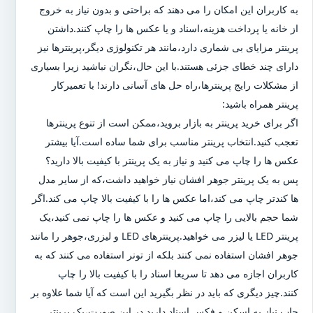
به کاربران این امکان را می دهند که براحتی و بدون نیاز به خروج
از خانه یا پرداخت هزینه،اسناد و یا عکس ها را چاپ کنند.داشتن
پرینتر مزایای بی شماری دارد،مانند هر تکنولوژی دیگر،پرینترها نیز
دارای چند خطای جزئی هستند.با این حال،نگران نباشید زیرا بسیاری
از مشکلات رایج پرینترها،راه حل های آسانی دارند! با تعمیرکار
پرینتر همراه باشید:
اگر برای خرید پرینتر به بازار بروید،ممکن است از تنوع پرینترها
تعجب کنید.انتخاب پرینتر مناسب برای شما ساده است.آیا بیشتر
عکس ها را چاپ می کنید و نیاز به یک پرینتر با کیفیت بالا دارید؟
پس به یک پرینتر جوهر افشان نیاز خواهید داشت،که از سایر مدل
ها کندتر چاپ می کند،اما عکس ها را با کیفیت بالا چاپ می کند.اگر
شما حجم بالایی را چاپ می کنید و عکس ها را چاپ نمی کنید،یک
پرینتر LED یا لیزر می خواهید.پرینترهای LED و لیزری،جوهر را مانند
جوهر افشان استفاده نمی کنند بلکه از تونر استفاده می کنند که به
کاربران اجازه می دهد تا سریعا اسناد را با کیفیت بالا را چاپ
کنند.چیز دیگری که باید در نظر بگیرید این است که آیا شما علاوه بر
چاپ نیاز به اسکن و فکس اسناد دارید.در این صورت،یک پرینتر