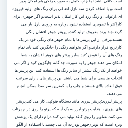
است کافی باشد اما چاپ کامل به صورت رنگی هم امکان پذیر
است،و با اضافه کردن سه نازل اضافی برای رنگ های اولیه فیروزه
ای،ارغوانی و رنگ زرد این کار امکان پذیر است.و اگر جوهری برای
کاراکتر یا تصویری استفاده نشود دوباره به ورودی نازل باز می
گردد.چند برند معروف تولید کننده پرینتر جوهر افشان رنگی
هستند.برخی از این پرینتر ها با تمام جوهر های رنگی خود در یک
کارتریج قرار دارند.و اگر بخواهید رنگی را جایگرین کنید باید تمام
رنگ های آن را عوض کنید.سایر پرنتر های جوهر افشان به شما
امکان می دهند جوهر را به صورت جداگانه جایگزین کنید.و اگر می
خواهید از یک رنگ بیشتر از سایر رنگ ها استفاده کنید این پرینتر ها
انتخاب مناسبی برای شما می باشند.این پرینتر های دارای سرعت
فوق العاده بالای هستند و چاپ را با کمترین سر صدا ممکن انجام
می دهند.
پرینتر لیزری:پرینتر لیزری مانند دستگاه فتوکپی کار می کند.پرینتر
های لیزری با هدایت پرتو لیزر به یک آینه که پرتو را روی درام پرتاپ
می کنند،تصاویر را روی کاغذ تولید می کنند.درام دارای یک پوشش
ویژه است که تونر (جوهر پودر)به آن می چسبد.با استفاده از الگو