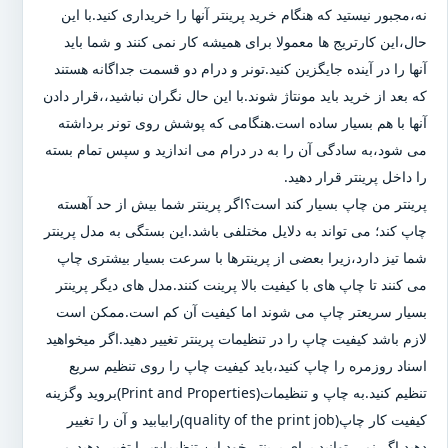
نه،مجبور نیستید که هنگام خرید پرینتر آنها را خریداری کنید.با این
حال،این کارتریج ها معمولا برای همیشه کار نمی کنند و شما باید
آنها را در آینده جایگزین کنید.تونر و درام دو قسمت جداگانه هستند
که بعد از خرید باید مونتاژ شوند.با این حال نگران نباشید،،قرار دادن
آنها با هم بسیار ساده است.هنگامی که پوشش روی تونر برداشته
می شود،به سادگی آن را به در درام می اندازید و سپس تمام بسته
را داخل پرینتر قرار دهید.
پرینتر من چاپ بسیار کند است؟اگر پرینتر شما بیش از حد آهسته
چاپ کند؛ می تواند به دلایل مختلفی باشد.این بستگی به مدل پرینتر
شما تیز دارد،زیرا بعضی از پرینترها با سرعت بسیار بیشتری چاپ
می کنند تا چاپ های با کیفیت بالا پرینت کنند.مدل های دیگر پرینتر
بسیار سریعتر چاپ می شوند اما کیفیت آن کم است.ممکن است
لازم باشد کیفیت چاپ را در تنظیمات پرینتر تغییر دهید.اگر میخواهید
اسناد روزمره را چاپ کنید،باید کیفیت چاپ را روی تنظیم سریع
تنظیم کنید.به چاپ و تنظیمات(Print and Properties)بروید وگزینه
کیفیت کار چاپ(quality of the print job)رابیابید و آن را تغییر
دهید.اگر نمی توانید برای پرینتر خود این تنظیمات را تغییر دهید،می