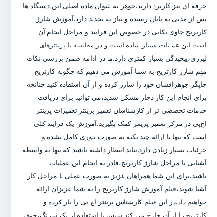
حرفه ای نیز کاربرد دارند.جوهر به عنوان ماده اصلی این دستگاه ها
پس از مدتی به پایان رسیده و نیاز به تجدید دارد.آموزش شارژ
کارتریج حاوی نکاتی در خصوص این فرایند و مراحل انجام آن
است.این عملیات بسیار ساده است و در مقایسه با پرینترهای
لیزری،پیچیدگی بسیار کمتری دارد.ما در ادامه ضمن بررسی نکات
مهم شارژ کارتریج،به شما آموزش می دهیم که چگونه کارتریج
چاپگر جوهرافشان خود را شارژ کرده و از آن استفاده کنید.چنانچه
برای انجام این کار دچار مشکل شدید،می توانید برای دریافت
خدمات تخصصی تر از کارشناسان تعمیر پرینتر تعمیرات پرینتر
اچ‌پی در مرکز تعمیر پرینتر کمک بگیرید.آموزش یک فرایند کلی
است که تنها با ارائه چند نکته به صورت تئوری کامل نشده و
جزئیات بسیار زیادی دارد.نباید انتظار داشته باشید که تنها به واسطه
آشنایی با مراحل شارژ کارتریج،قادر به انجام این عملیات
باشید.برای این شما همراهان عزیز به صورت عملی با مراحل کار
آشنا شوید،فیلم آموزش شارژ کارتریج را به شما عزیزان ارائه
خواهیم داد.در این فیلم کارشناس پرینتر اچ پی را باز کرده و
کارتریج را از آن خارج می کند.سپس با استفاده از یک سرنگ،جوهر