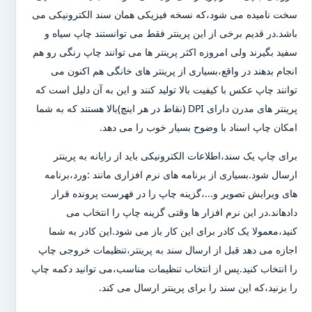
سخت نامیده می شود،که نسخه فیزیکی همان سند الکترونیکی می
باشد.در قدیم برخی از این پرینتر فقط می توانستند چاپ سیاه و
سفید بگیرند ولی امروزه اکثر پرینتر ها می توانند چاپ رنگی رو هم
انجام بدهند در واقع،بسیاری از پرینتر های خانگی هم اکنون می
توانند چاپ عکس با کیفیت بالا تولید کنند و این به آن دلیل است که
پرینتر های مدرن دارای DPI (نقاط در هر اینچ)بالا هستند که به شما
امکان چاپ اسناد با وضوح بسیار خوب را می دهد.
برای چاپ یک سند،اطلاعات الکترونیکی باید از رایانه به پرینتر
ارسال شود.بسیاری از برنامه های نرم افزاری مانند :ورد،برنامه
های ویرایش تصویر و...،گزینه چاپ را در فهرست پرونده قرار
دادهاند.در این نرم افزار ها وقتی گزینه چاپ را انتخاب می
کنید،معمولا یک کادر برای این کار باز می شود.این کادر به شما
اجازه می دهد قبل از ارسال سند به پرینتر،تنظیمات خروجی چاپ
را انتخاب کنید.پس از انتخاب تنظیمات مناسب،می توانید دکمه چاپ
را بزنید،که این سند را برای پرینتر ارسال می کند.