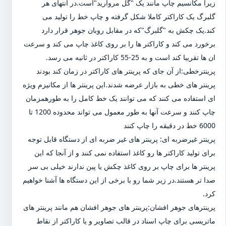
زیرا مکانسیم چاپ مانند یک "گل مروارید"است.در انتهای هر
گلبرگ یک کاراکتر کاملا شکل گرفته و چاپ خط را تولید می
کند.یک چکش به "گلبرگ"که در مقابل روبان جوهر قرار دارد
برخورد می کند و کاراکتر ها را بر روی کاغذ چاپ می کند و سرعت
ان ها تقریبا کند است و به 25-55 کاراکتر در ثانیه می رسد.
پرینترخطی:از آن جای که پرینتر های کاراکتر در زمان کند بودند
پرینتر های خطی به بازار عرضه شدند.این پرینتر ها از مکانیزم ویژه
ای استفاده می کنند که می توانند یک خط کامل را به طورهمزمان
چاپ کنند و سرعت آنها به طور معمول می تواند محدوده 1200 تا
6000 خط در دقیقه را چاپ کنند
پرینتر غیرضربه ای: پرینتر های غیر ضربه ای از دستگاه قابل توجه
برای تولید کاراکتر ها رو کاغذ استفاده نمی کنند و از آنجا که این
پرینتر ها برای چاپ بر روی کاغذ چکش یا پین ندارند خیلی بی سر
صدا تر هستند.در زیر شما رو با برخی از این دستگاه ها آشنا خواهیم
کرد.
پرینترهای جوهر افشان:پرینتر های جوهر افشان هم مانند پرینتر های
ماتریسی برای چاپ اسناد در قالب تصاویر و یا کاراکتر از نقاط