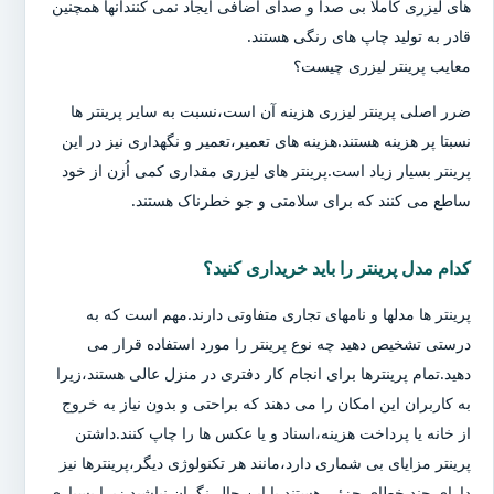
های لیزری کاملا بی صدا و صدای اضافی ایجاد نمی کنندآنها همچنین
قادر به تولید چاپ های رنگی هستند.
معایب پرینتر لیزری چیست؟
ضرر اصلی پرینتر لیزری هزینه آن است،نسبت به سایر پرینتر ها
نسبتا پر هزینه هستند.هزینه های تعمیر،تعمیر و نگهداری نیز در این
پرینتر بسیار زیاد است.پرینتر های لیزری مقداری کمی اُزن از خود
ساطع می کنند که برای سلامتی و جو خطرناک هستند.
کدام مدل پرینتر را باید خریداری کنید؟
پرینتر ها مدلها و نامهای تجاری متفاوتی دارند.مهم است که به
درستی تشخیص دهید چه نوع پرینتر را مورد استفاده قرار می
دهید.تمام پرینترها برای انجام کار دفتری در منزل عالی هستند،زیرا
به کاربران این امکان را می دهند که براحتی و بدون نیاز به خروج
از خانه یا پرداخت هزینه،اسناد و یا عکس ها را چاپ کنند.داشتن
پرینتر مزایای بی شماری دارد،مانند هر تکنولوژی دیگر،پرینترها نیز
دارای چند خطای جزئی هستند.با این حال،نگران نباشید زیرا بسیاری