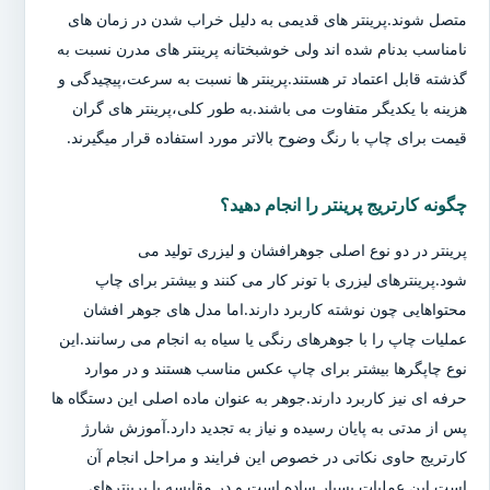
متصل شوند.پرینتر های قدیمی به دلیل خراب شدن در زمان های
نامناسب بدنام شده اند ولی خوشبختانه پرینتر های مدرن نسبت به
گذشته قابل اعتماد تر هستند.پرینتر ها نسبت به سرعت،پیچیدگی و
هزینه با یکدیگر متفاوت می باشند.به طور کلی،پرینتر های گران
قیمت برای چاپ با رنگ وضوح بالاتر مورد استفاده قرار میگیرند.
چگونه کارتریج پرینتر را انجام دهید؟
پرینتر در دو نوع اصلی جوهرافشان و لیزری تولید می
شود.پرینترهای لیزری با تونر کار می کنند و بیشتر برای چاپ
محتواهایی چون نوشته کاربرد دارند.اما مدل های جوهر افشان
عملیات چاپ را با جوهرهای رنگی یا سیاه به انجام می رسانند.این
نوع چاپگرها بیشتر برای چاپ عکس مناسب هستند و در موارد
حرفه ای نیز کاربرد دارند.جوهر به عنوان ماده اصلی این دستگاه ها
پس از مدتی به پایان رسیده و نیاز به تجدید دارد.آموزش شارژ
کارتریج حاوی نکاتی در خصوص این فرایند و مراحل انجام آن
است.این عملیات بسیار ساده است و در مقایسه با پرینترهای