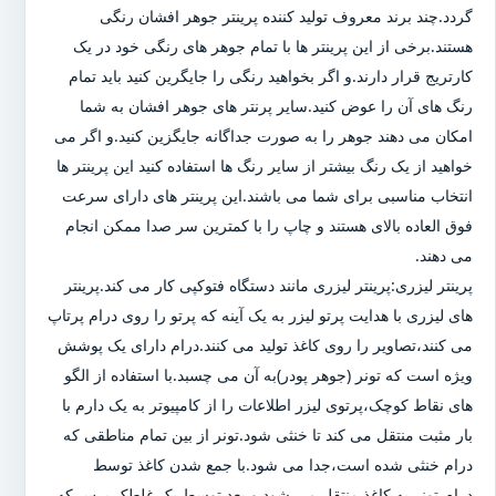
گردد.چند برند معروف تولید کننده پرینتر جوهر افشان رنگی
هستند.برخی از این پرینتر ها با تمام جوهر های رنگی خود در یک
کارتریج قرار دارند.و اگر بخواهید رنگی را جایگرین کنید باید تمام
رنگ های آن را عوض کنید.سایر پرنتر های جوهر افشان به شما
امکان می دهند جوهر را به صورت جداگانه جایگزین کنید.و اگر می
خواهید از یک رنگ بیشتر از سایر رنگ ها استفاده کنید این پرینتر ها
انتخاب مناسبی برای شما می باشند.این پرینتر های دارای سرعت
فوق العاده بالای هستند و چاپ را با کمترین سر صدا ممکن انجام
می دهند.
پرینتر لیزری:پرینتر لیزری مانند دستگاه فتوکپی کار می کند.پرینتر
های لیزری با هدایت پرتو لیزر به یک آینه که پرتو را روی درام پرتاپ
می کنند،تصاویر را روی کاغذ تولید می کنند.درام دارای یک پوشش
ویژه است که تونر (جوهر پودر)به آن می چسبد.با استفاده از الگو
های نقاط کوچک،پرتوی لیزر اطلاعات را از کامپیوتر به یک دارم با
بار مثبت منتقل می کند تا خنثی شود.تونر از بین تمام مناطقی که
درام خنثی شده است،جدا می شود.با جمع شدن کاغذ توسط
درام،تونر به کاغذ منتقل می شود و بعد توسط یک غلطک پرس که