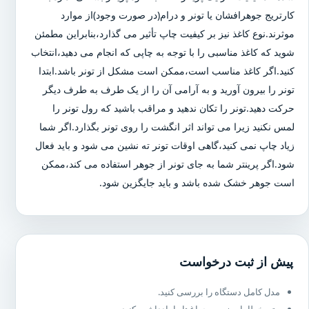
کارتریج جوهرافشان یا تونر و درام(در صورت وجود)از موارد
موثرند.نوع کاغذ نیز بر کیفیت چاپ تأثیر می گذارد،بنابراین مطمئن
شوید که کاغذ مناسبی را با توجه به چاپی که انجام می دهید،انتخاب
کنید.اگر کاغذ مناسب است،ممکن است مشکل از تونر باشد.ابتدا
تونر را بیرون آورید و به آرامی آن را از یک طرف به طرف دیگر
حرکت دهید.تونر را تکان ندهید و مراقب باشید که رول تونر را
لمس نکنید زیرا می تواند اثر انگشت را روی تونر بگذارد.اگر شما
زیاد چاپ نمی کنید،گاهی اوقات تونر ته نشین می شود و باید فعال
شود.اگر پرینتر شما به جای تونر از جوهر استفاده می کند،ممکن
است جوهر خشک شده باشد و باید جایگزین شود.
پیش از ثبت درخواست
مدل کامل دستگاه را بررسی کنید.