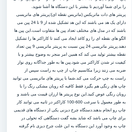
را برای شما آوردیم تا بیشتر با این دستگاه ها آشنا شوید.
پرینتر های دات ماتریکس (ماتریس نقطه ای):پرینتر های ماتریسی
دارای یک هد می باشند که این هد تشکیل شده از 9 تا 24 پین می
باشند که در مدل های مختلف تعداد پین ها متفاوت است.این پین ها
الگو های نقطه ای را رو کاغذ ایجاد می کنند تا کاراکتر ها را تشکیل
دهند.پرینتر ماتریسی 24 پین نسبت به پرینتر ماتریسی 9 پین تعداد
نقطه بیشتر تولید می کند که همین امر منجر به وضوح بیشتر و با
کیفیت تر شدن کاراکتر می شود.پین ها به طور جداگانه روی نوار
ضربه می زنند زیرا مکانسیم چاپ از چپ به راست سپس از
راست به چپ حرکت می کند.شما با پرینتر های ماتریسی می توانید
چاپ های رنگی هم بگیرد فقط کافیه که روبان مشکی رنگ را با
روبان رنگی عوض کنید.این نوع پرینتر ها ارزان قیمت می باشند و
به طور معمول با سرعت 600-100 کاراکتر در ثانیه می توانند کار
چاپ رو انجام بدهند.دستگاه چرخ دیزنی یکی از دستگاه های قدیمی
برای چاپ می باشد که شاید بشه گفت دستگاهی که تحولی در
چاپ به وجود آورد این دستگاه به این علت چرخ دیزی نام گرفته