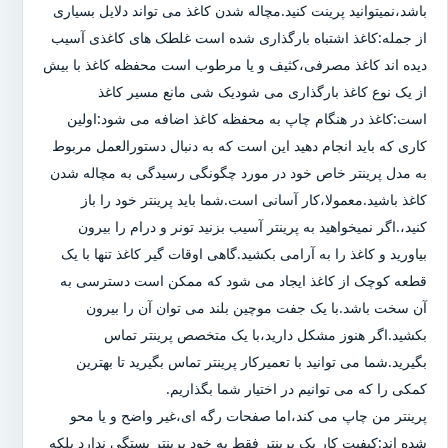
باشد،نمیتوانید پرینت کنید.مچاله شدن کاغذ می تواند دلایل بسیاری
از جمله:کاغذ اشتباه بارگذاری شده است غلطک های کاغذی آسیب
دیده اند کاغذ مصرفی،کثیف و یا مرطوب است محفظه کاغذ با بیش
از یک نوع کاغذ بارگذاری می شودیک شی مانع مسیر کاغذ
است:کاغذ در هنگام چاپ به محفظه کاغذ اضافه می شود:اولین
کاری که باید انجام دهید این است که به دنبال دستورالعمل مربوط
به مدل پرینتر خاص خود در مورد چگونگی رسیدگی به مچاله شدن
کاغذ باشید.معمولا،کار آسانی است.شما باید پرینتر خود را باز
کنید،.اگر نمیخواهید به پرینتر آسیب بزنید تونر و درام را بیرون
بیاورید و کاغذ را به آرامی بکشید.گاهی اوقات گیر کاغذ تنها با یک
قطعه کوچک از کاغذ ایجاد می شود که ممکن است دسترسی به
آن سخت باشد.با یک جفت موچین بلند می توان آن را بیرون
بکشید.اگر هنوز مشکل دارید،با یک متخصص پرینتر تماس
بگیرید.شما می توانید با تعمیرکار پرینتر تماس بگیرید تا بهترین
کمکی را که می توانیم در اختیار شما بگذاریم.
پرینتر من چاپ می کند،اما صفحات رگه ای،غیر واضح و یا محو
شده اند:کیفیت کار یک پرینتر فقط به خود پرینتر بستگی ندارد بلکه