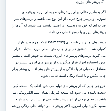
پرینتر های لیزری
اگر بخواهیم مثالی برای پرینترهای ضربه ای بزنیم،پرینترهای
سوزنی و پرینتر چرخ دیزنی از این نوع می باشند و پرینترهای غیر
ضربه ای که خود به دودسته ای اصلی تقسیم می شوند که آن ها را
پرینترهای لیزری یا جوهرافشان می نامند.
پرینتر های ماتریس نقطه ای (Dot-matrix)،که امروزه در بازار
کمیاب شده اند،هنوز هم برای چاپ متن اصلی مورد استفاده قرار
می گیرند.پرینترهای پرینتر های لیزری نسبت به جوهر افشان بیشتر
مورد استفاده افراد قرار میگیرند و از پرینتر های لیزری بیشتر در
مشاغل معمولی تر یا خانگی و از پرینتر هایجوهر افشان بیشتر برای
چاپ عکس و یا اسناد رنگی استفاده می شود.
خروجی چاپی که از پرینتر های تولید می شود اغلب یک نسخه کپی
سخت نامیده می شود،که نسخه فیزیکی همان سند الکترونیکی می
باشد.در قدیم برخی از این پرینتر فقط می توانستند چاپ سیاه و
سفید بگیرند ولی امروزه اکثر پرینتر ها می توانند چاپ رنگی رو هم