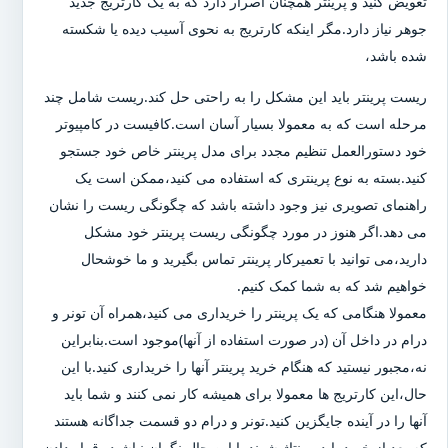
تعویض کنید و پرینتر همچنان اصرار دارد که به یک کارتریج جدید
جوهر نیاز دارد.مگر اینکه کارتریج به نحوی آسیب دیده یا شکسته
شده باشد،
ریست پرینتر باید این مشکل را به راحتی حل کند.ریست شامل چند
مرحله است که به معمولا بسیار آسان است.کافیست در کامپیوتر
خود دستورالعمل تنظیم مجدد برای مدل پرینتر خاص خود جستجو
کنید.بسته به نوع پرینتری که استفاده می کنید،ممکن است یک
راهنمای تصویری نیز وجود داشته باشد که چگونگی ریست را نشان
می دهد.اگر هنوز در مورد چگونگی ریست پرینتر خود مشکل
دارید،می توانید با تعمیرکار پرینتر تماس بگیرید و ما خوشحال
خواهیم شد که به شما کمک کنیم.
معمولا هنگامی که یک پرینتر را خریداری می کنید،همراه آن تونر و
درام در داخل آن (در صورت استفاده از آنها)موجود است.بنابراین
نه،مجبور نیستید که هنگام خرید پرینتر آنها را خریداری کنید.با این
حال،این کارتریج ها معمولا برای همیشه کار نمی کنند و شما باید
آنها را در آینده جایگزین کنید.تونر و درام دو قسمت جداگانه هستند
که بعد از خرید باید مونتاژ شوند.با این حال نگران نباشید،،قرار دادن