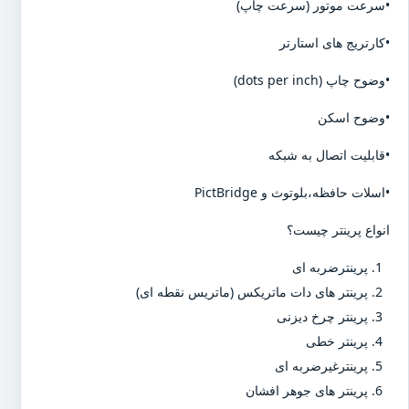
•سرعت موتور (سرعت چاپ)
•کارتریج های استارتر
•وضوح چاپ (dots per inch)
•وضوح اسکن
•قابلیت اتصال به شبکه
•اسلات حافظه،بلوتوث و PictBridge
انواع پرینتر چیست؟
پرینترضربه ای
پرینتر های دات ماتریکس (ماتریس نقطه ای)
پرینتر چرخ دیزنی
پرینتر خطی
پرینترغیرضربه ای
پرینتر های جوهر افشان