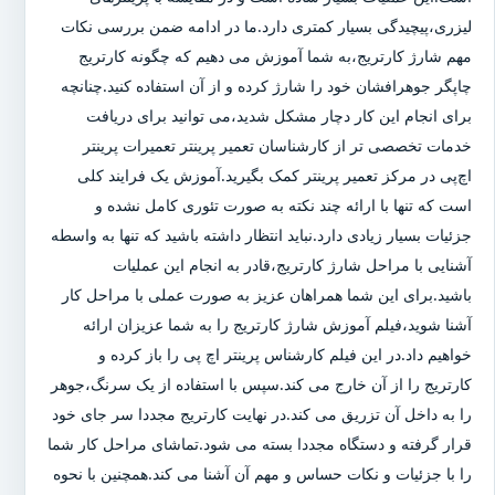
لیزری،پیچیدگی بسیار کمتری دارد.ما در ادامه ضمن بررسی نکات
مهم شارژ کارتریج،به شما آموزش می دهیم که چگونه کارتریج
چاپگر جوهرافشان خود را شارژ کرده و از آن استفاده کنید.چنانچه
برای انجام این کار دچار مشکل شدید،می توانید برای دریافت
خدمات تخصصی تر از کارشناسان تعمیر پرینتر تعمیرات پرینتر
اچ‌پی در مرکز تعمیر پرینتر کمک بگیرید.آموزش یک فرایند کلی
است که تنها با ارائه چند نکته به صورت تئوری کامل نشده و
جزئیات بسیار زیادی دارد.نباید انتظار داشته باشید که تنها به واسطه
آشنایی با مراحل شارژ کارتریج،قادر به انجام این عملیات
باشید.برای این شما همراهان عزیز به صورت عملی با مراحل کار
آشنا شوید،فیلم آموزش شارژ کارتریج را به شما عزیزان ارائه
خواهیم داد.در این فیلم کارشناس پرینتر اچ پی را باز کرده و
کارتریج را از آن خارج می کند.سپس با استفاده از یک سرنگ،جوهر
را به داخل آن تزریق می کند.در نهایت کارتریج مجددا سر جای خود
قرار گرفته و دستگاه مجددا بسته می شود.تماشای مراحل کار شما
را با جزئیات و نکات حساس و مهم آن آشنا می کند.همچنین با نحوه