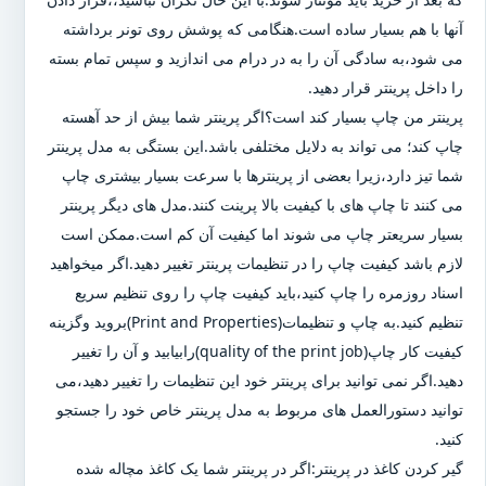
آنها با هم بسیار ساده است.هنگامی که پوشش روی تونر برداشته
می شود،به سادگی آن را به در درام می اندازید و سپس تمام بسته
را داخل پرینتر قرار دهید.
پرینتر من چاپ بسیار کند است؟اگر پرینتر شما بیش از حد آهسته
چاپ کند؛ می تواند به دلایل مختلفی باشد.این بستگی به مدل پرینتر
شما تیز دارد،زیرا بعضی از پرینترها با سرعت بسیار بیشتری چاپ
می کنند تا چاپ های با کیفیت بالا پرینت کنند.مدل های دیگر پرینتر
بسیار سریعتر چاپ می شوند اما کیفیت آن کم است.ممکن است
لازم باشد کیفیت چاپ را در تنظیمات پرینتر تغییر دهید.اگر میخواهید
اسناد روزمره را چاپ کنید،باید کیفیت چاپ را روی تنظیم سریع
تنظیم کنید.به چاپ و تنظیمات(Print and Properties)بروید وگزینه
کیفیت کار چاپ(quality of the print job)رابیابید و آن را تغییر
دهید.اگر نمی توانید برای پرینتر خود این تنظیمات را تغییر دهید،می
توانید دستورالعمل های مربوط به مدل پرینتر خاص خود را جستجو
کنید.
گیر کردن کاغذ در پرینتر:اگر در پرینتر شما یک کاغذ مچاله شده