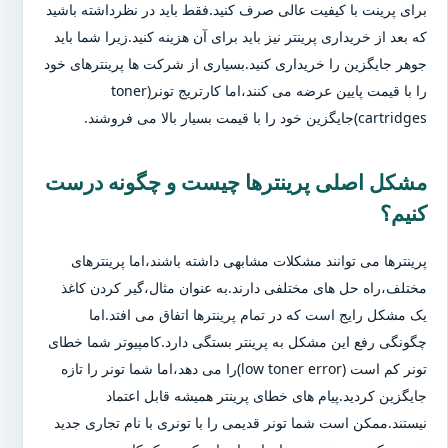
برای پرینت با کیفیت عالی صرف کنید.فقط باید در نظرداشته باشید
که بعد از خریداری پرینتر نیز باید برای آن هزینه کنید.زیرا شما باید
جوهر جایگزین را خریداری کنید.بسیاری از شرکت ها پرینترهای خود
را با قیمت پایین عرضه می کنند،اما کارتریج تونر(toner
cartridges)جایگزین خود را با قیمت بسیار بالا می فروشند.
مشکل اصلی پرینترها چیست و چگونه درست
کنیم؟
پرینترها می توانند مشکلات مشابهی داشته باشند،اما پرینترهای
مختلف،راه حل های مختلفی دارند.به عنوان مثال،گیر کردن کاغذ
یک مشکل رایج است که در تمام پرینترها اتفاق می افتد.اما
چگونگی رفع این مشکل به پرینتر بستگی دارد.کامپیوتر شما خطای
تونر کم است (low toner error)را می دهد،اما شما تونر را تازه
جایگزین کردید.پیام های خطای پرینتر همیشه قابل اعتماد
نیستند.ممکن است شما تونر قدیمی را با تونری با نام تجاری جدید