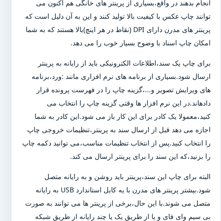
انجام بدهند در واقع،بسیاری از پرینتر های خانگی هم اکنون می
توانند چاپ عکس با کیفیت بالا تولید کنند و این به آن دلیل است که
پرینتر های مدرن دارای DPI (نقاط در هر اینچ)بالا هستند که به شما
امکان چاپ اسناد با وضوح بسیار خوب را می دهد.
برای چاپ یک سند،اطلاعات الکترونیکی باید از رایانه به پرینتر
ارسال شود.بسیاری از برنامه های نرم افزاری مانند :ورد،برنامه
های ویرایش تصویر و...،گزینه چاپ را در فهرست پرونده قرار
دادهاند.در این نرم افزار ها وقتی گزینه چاپ را انتخاب می
کنید،معمولا یک کادر برای این کار باز می شود.این کادر به شما
اجازه می دهد قبل از ارسال سند به پرینتر،تنظیمات خروجی چاپ
را انتخاب کنید.پس از انتخاب تنظیمات مناسب،می توانید دکمه چاپ
را بزنید،که این سند را برای پرینتر ارسال می کند.
البته برای چاپ این سند،پرینتر باید روشن و به رایانه متصل
شود.بیشتر پرینتر های مدرن با یه کابل استاندارد USB به رایانه
متصل می شوند.با این حال،برخی از پرینتر ها می توانند به صورت
بی سیم وای فای و یا از طریق یک یا چند رایانه از طریق شبکه