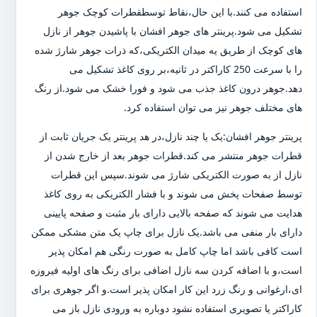
استفاده می کنند.با این حال،نقاط توسطقطرات کوچک جوهر
تشکیل می شود.پرینتر های جوهر افشان با پاشیدن جوهر از نازل
های کوچک از طریق یه میدان الکتریکی،که ذرات جوهر شارژ شده
را با سرعت 250 کاراکتر در ثانیه،بر روی کاغذ تشکیل می
دهد.جوهر درون کاغذ جذب می شود و فورا خشک می شود.از رنگ
های مختلف جوهر نیز می توان استفاده کرد.
پرینتر جوهر افشان:یک یا چند نازل،در هد پرینتر یک جریان ثابت از
قطرات جوهر منتشر می کند.قطرات جوهر بعد از خارج شدن از
نازل از به صورت الکتریکی شارژ می شوند.سپس این قطرات
توسط صفحات پخش می شوند و با فشار الکتریکی به روی کاغذ
هدایت می شوند که صفحه بالایی دارای بار مثبت و صفحه پایینی
دارای بار منفی می باشد.یک نازل برای چاپ یک متن مشکی ممکن
است کافی باشد اما چاپ کامل به صورت رنگی هم امکان پذیر
است،و با اضافه کردن سه نازل اضافی برای رنگ های اولیه فیروزه
ای،ارغوانی و رنگ زرد این کار امکان پذیر است.و اگر جوهری برای
کاراکتر یا تصویری استفاده نشود دوباره به ورودی نازل باز می