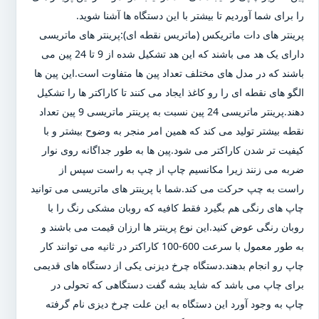
را برای شما آوردیم تا بیشتر با این دستگاه ها آشنا شوید.
پرینتر های دات ماتریکس (ماتریس نقطه ای):پرینتر های ماتریسی
دارای یک هد می باشند که این هد تشکیل شده از 9 تا 24 پین می
باشند که در مدل های مختلف تعداد پین ها متفاوت است.این پین ها
الگو های نقطه ای را رو کاغذ ایجاد می کنند تا کاراکتر ها را تشکیل
دهند.پرینتر ماتریسی 24 پین نسبت به پرینتر ماتریسی 9 پین تعداد
نقطه بیشتر تولید می کند که همین امر منجر به وضوح بیشتر و با
کیفیت تر شدن کاراکتر می شود.پین ها به طور جداگانه روی نوار
ضربه می زنند زیرا مکانسیم چاپ از چپ به راست سپس از
راست به چپ حرکت می کند.شما با پرینتر های ماتریسی می توانید
چاپ های رنگی هم بگیرد فقط کافیه که روبان مشکی رنگ را با
روبان رنگی عوض کنید.این نوع پرینتر ها ارزان قیمت می باشند و
به طور معمول با سرعت 600-100 کاراکتر در ثانیه می توانند کار
چاپ رو انجام بدهند.دستگاه چرخ دیزنی یکی از دستگاه های قدیمی
برای چاپ می باشد که شاید بشه گفت دستگاهی که تحولی در
چاپ به وجود آورد این دستگاه به این علت چرخ دیزی نام گرفته