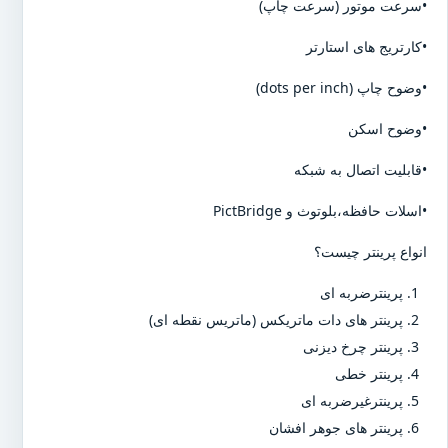
•سرعت موتور (سرعت چاپ)
•کارتریج های استارتر
•وضوح چاپ (dots per inch)
•وضوح اسکن
•قابلیت اتصال به شبکه
•اسلات حافظه،بلوتوث و PictBridge
انواع پرینتر چیست؟
پرینترضربه ای
پرینتر های دات ماتریکس (ماتریس نقطه ای)
پرینتر چرخ دیزنی
پرینتر خطی
پرینترغیرضربه ای
پرینتر های جوهر افشان