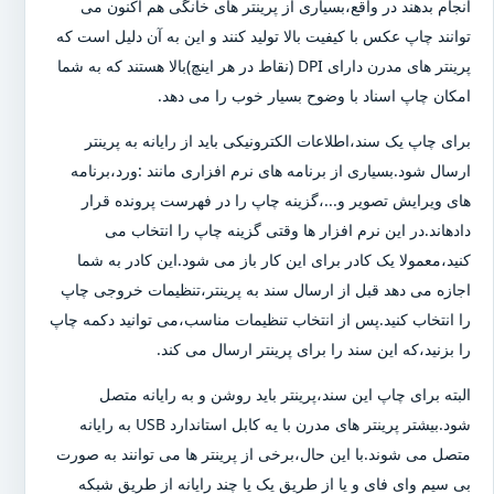
انجام بدهند در واقع،بسیاری از پرینتر های خانگی هم اکنون می
توانند چاپ عکس با کیفیت بالا تولید کنند و این به آن دلیل است که
پرینتر های مدرن دارای DPI (نقاط در هر اینچ)بالا هستند که به شما
امکان چاپ اسناد با وضوح بسیار خوب را می دهد.
برای چاپ یک سند،اطلاعات الکترونیکی باید از رایانه به پرینتر
ارسال شود.بسیاری از برنامه های نرم افزاری مانند :ورد،برنامه
های ویرایش تصویر و...،گزینه چاپ را در فهرست پرونده قرار
دادهاند.در این نرم افزار ها وقتی گزینه چاپ را انتخاب می
کنید،معمولا یک کادر برای این کار باز می شود.این کادر به شما
اجازه می دهد قبل از ارسال سند به پرینتر،تنظیمات خروجی چاپ
را انتخاب کنید.پس از انتخاب تنظیمات مناسب،می توانید دکمه چاپ
را بزنید،که این سند را برای پرینتر ارسال می کند.
البته برای چاپ این سند،پرینتر باید روشن و به رایانه متصل
شود.بیشتر پرینتر های مدرن با یه کابل استاندارد USB به رایانه
متصل می شوند.با این حال،برخی از پرینتر ها می توانند به صورت
بی سیم وای فای و یا از طریق یک یا چند رایانه از طریق شبکه