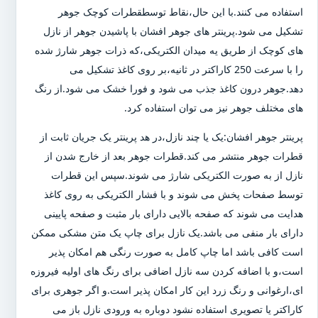
استفاده می کنند.با این حال،نقاط توسطقطرات کوچک جوهر
تشکیل می شود.پرینتر های جوهر افشان با پاشیدن جوهر از نازل
های کوچک از طریق یه میدان الکتریکی،که ذرات جوهر شارژ شده
را با سرعت 250 کاراکتر در ثانیه،بر روی کاغذ تشکیل می
دهد.جوهر درون کاغذ جذب می شود و فورا خشک می شود.از رنگ
های مختلف جوهر نیز می توان استفاده کرد.
پرینتر جوهر افشان:یک یا چند نازل،در هد پرینتر یک جریان ثابت از
قطرات جوهر منتشر می کند.قطرات جوهر بعد از خارج شدن از
نازل از به صورت الکتریکی شارژ می شوند.سپس این قطرات
توسط صفحات پخش می شوند و با فشار الکتریکی به روی کاغذ
هدایت می شوند که صفحه بالایی دارای بار مثبت و صفحه پایینی
دارای بار منفی می باشد.یک نازل برای چاپ یک متن مشکی ممکن
است کافی باشد اما چاپ کامل به صورت رنگی هم امکان پذیر
است،و با اضافه کردن سه نازل اضافی برای رنگ های اولیه فیروزه
ای،ارغوانی و رنگ زرد این کار امکان پذیر است.و اگر جوهری برای
کاراکتر یا تصویری استفاده نشود دوباره به ورودی نازل باز می