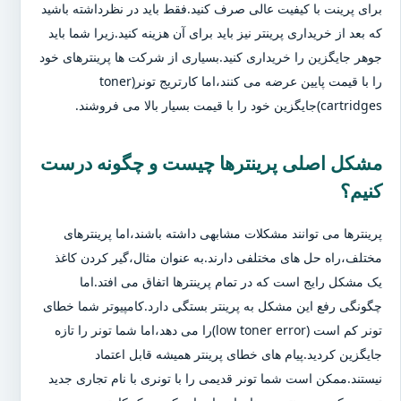
برای پرینت با کیفیت عالی صرف کنید.فقط باید در نظرداشته باشید
که بعد از خریداری پرینتر نیز باید برای آن هزینه کنید.زیرا شما باید
جوهر جایگزین را خریداری کنید.بسیاری از شرکت ها پرینترهای خود
را با قیمت پایین عرضه می کنند،اما کارتریج تونر(toner
cartridges)جایگزین خود را با قیمت بسیار بالا می فروشند.
مشکل اصلی پرینترها چیست و چگونه درست
کنیم؟
پرینترها می توانند مشکلات مشابهی داشته باشند،اما پرینترهای
مختلف،راه حل های مختلفی دارند.به عنوان مثال،گیر کردن کاغذ
یک مشکل رایج است که در تمام پرینترها اتفاق می افتد.اما
چگونگی رفع این مشکل به پرینتر بستگی دارد.کامپیوتر شما خطای
تونر کم است (low toner error)را می دهد،اما شما تونر را تازه
جایگزین کردید.پیام های خطای پرینتر همیشه قابل اعتماد
نیستند.ممکن است شما تونر قدیمی را با تونری با نام تجاری جدید