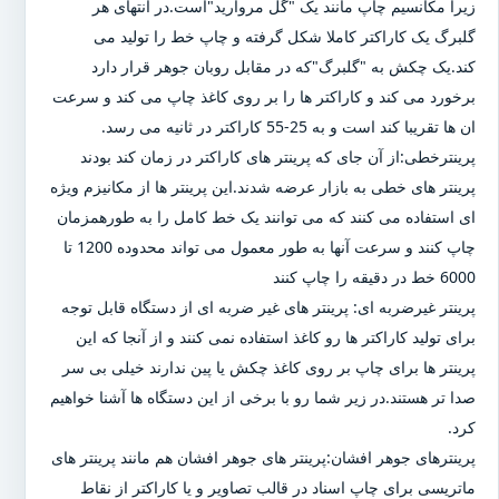
زیرا مکانسیم چاپ مانند یک "گل مروارید"است.در انتهای هر
گلبرگ یک کاراکتر کاملا شکل گرفته و چاپ خط را تولید می
کند.یک چکش به "گلبرگ"که در مقابل روبان جوهر قرار دارد
برخورد می کند و کاراکتر ها را بر روی کاغذ چاپ می کند و سرعت
ان ها تقریبا کند است و به 25-55 کاراکتر در ثانیه می رسد.
پرینترخطی:از آن جای که پرینتر های کاراکتر در زمان کند بودند
پرینتر های خطی به بازار عرضه شدند.این پرینتر ها از مکانیزم ویژه
ای استفاده می کنند که می توانند یک خط کامل را به طورهمزمان
چاپ کنند و سرعت آنها به طور معمول می تواند محدوده 1200 تا
6000 خط در دقیقه را چاپ کنند
پرینتر غیرضربه ای: پرینتر های غیر ضربه ای از دستگاه قابل توجه
برای تولید کاراکتر ها رو کاغذ استفاده نمی کنند و از آنجا که این
پرینتر ها برای چاپ بر روی کاغذ چکش یا پین ندارند خیلی بی سر
صدا تر هستند.در زیر شما رو با برخی از این دستگاه ها آشنا خواهیم
کرد.
پرینترهای جوهر افشان:پرینتر های جوهر افشان هم مانند پرینتر های
ماتریسی برای چاپ اسناد در قالب تصاویر و یا کاراکتر از نقاط