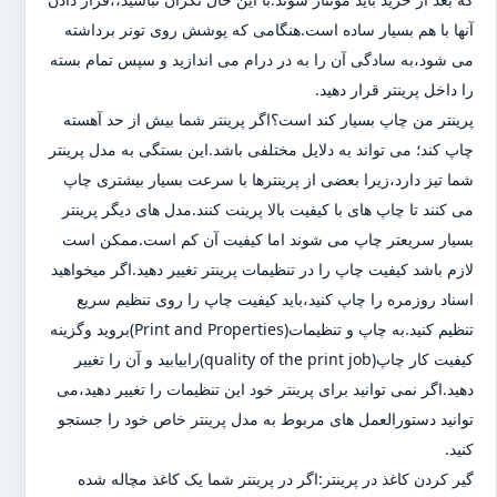
آنها با هم بسیار ساده است.هنگامی که پوشش روی تونر برداشته
می شود،به سادگی آن را به در درام می اندازید و سپس تمام بسته
را داخل پرینتر قرار دهید.
پرینتر من چاپ بسیار کند است؟اگر پرینتر شما بیش از حد آهسته
چاپ کند؛ می تواند به دلایل مختلفی باشد.این بستگی به مدل پرینتر
شما تیز دارد،زیرا بعضی از پرینترها با سرعت بسیار بیشتری چاپ
می کنند تا چاپ های با کیفیت بالا پرینت کنند.مدل های دیگر پرینتر
بسیار سریعتر چاپ می شوند اما کیفیت آن کم است.ممکن است
لازم باشد کیفیت چاپ را در تنظیمات پرینتر تغییر دهید.اگر میخواهید
اسناد روزمره را چاپ کنید،باید کیفیت چاپ را روی تنظیم سریع
تنظیم کنید.به چاپ و تنظیمات(Print and Properties)بروید وگزینه
کیفیت کار چاپ(quality of the print job)رابیابید و آن را تغییر
دهید.اگر نمی توانید برای پرینتر خود این تنظیمات را تغییر دهید،می
توانید دستورالعمل های مربوط به مدل پرینتر خاص خود را جستجو
کنید.
گیر کردن کاغذ در پرینتر:اگر در پرینتر شما یک کاغذ مچاله شده