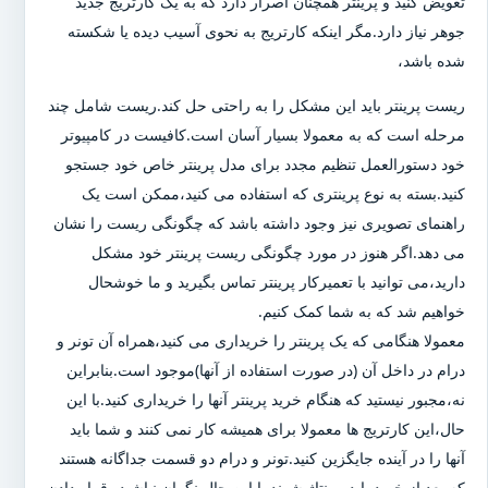
تعویض کنید و پرینتر همچنان اصرار دارد که به یک کارتریج جدید
جوهر نیاز دارد.مگر اینکه کارتریج به نحوی آسیب دیده یا شکسته
شده باشد،
ریست پرینتر باید این مشکل را به راحتی حل کند.ریست شامل چند
مرحله است که به معمولا بسیار آسان است.کافیست در کامپیوتر
خود دستورالعمل تنظیم مجدد برای مدل پرینتر خاص خود جستجو
کنید.بسته به نوع پرینتری که استفاده می کنید،ممکن است یک
راهنمای تصویری نیز وجود داشته باشد که چگونگی ریست را نشان
می دهد.اگر هنوز در مورد چگونگی ریست پرینتر خود مشکل
دارید،می توانید با تعمیرکار پرینتر تماس بگیرید و ما خوشحال
خواهیم شد که به شما کمک کنیم.
معمولا هنگامی که یک پرینتر را خریداری می کنید،همراه آن تونر و
درام در داخل آن (در صورت استفاده از آنها)موجود است.بنابراین
نه،مجبور نیستید که هنگام خرید پرینتر آنها را خریداری کنید.با این
حال،این کارتریج ها معمولا برای همیشه کار نمی کنند و شما باید
آنها را در آینده جایگزین کنید.تونر و درام دو قسمت جداگانه هستند
که بعد از خرید باید مونتاژ شوند.با این حال نگران نباشید،،قرار دادن