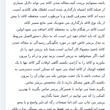
باشد،نمیتوانید پرینت کنید.مچاله شدن کاغذ می تواند دلایل بسیاری
از جمله:کاغذ اشتباه بارگذاری شده است غلطک های کاغذی آسیب
دیده اند کاغذ مصرفی،کثیف و یا مرطوب است محفظه کاغذ با بیش
از یک نوع کاغذ بارگذاری می شودیک شی مانع مسیر کاغذ
است:کاغذ در هنگام چاپ به محفظه کاغذ اضافه می شود:اولین
کاری که باید انجام دهید این است که به دنبال دستورالعمل مربوط
به مدل پرینتر خاص خود در مورد چگونگی رسیدگی به مچاله شدن
کاغذ باشید.معمولا،کار آسانی است.شما باید پرینتر خود را باز
کنید،.اگر نمیخواهید به پرینتر آسیب بزنید تونر و درام را بیرون
بیاورید و کاغذ را به آرامی بکشید.گاهی اوقات گیر کاغذ تنها با یک
قطعه کوچک از کاغذ ایجاد می شود که ممکن است دسترسی به
آن سخت باشد.با یک جفت موچین بلند می توان آن را بیرون
بکشید.اگر هنوز مشکل دارید،با یک متخصص پرینتر تماس
بگیرید.شما می توانید با تعمیرکار پرینتر تماس بگیرید تا بهترین
کمکی را که می توانیم در اختیار شما بگذاریم.
پرینتر من چاپ می کند،اما صفحات رگه ای،غیر واضح و یا محو
شده اند:کیفیت کار یک پرینتر فقط به خود پرینتر بستگی ندارد بلکه