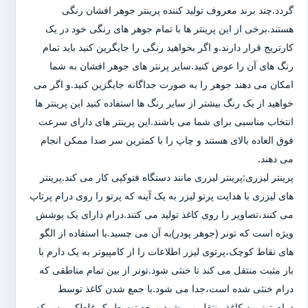
گردد.چند برند معروف تولید کننده پرینتر جوهر افشان رنگی
هستند.برخی از این پرینتر ها با تمام جوهر های رنگی خود در یک
کارتریج قرار دارند.و اگر بخواهید رنگی را جایگرین کنید باید تمام
رنگ های آن را عوض کنید.سایر پرنتر های جوهر افشان به شما
امکان می دهند جوهر را به صورت جداگانه جایگزین کنید.و اگر می
خواهید از یک رنگ بیشتر از سایر رنگ ها استفاده کنید این پرینتر ها
انتخاب مناسبی برای شما می باشند.این پرینتر های دارای سرعت
فوق العاده بالای هستند و چاپ را با کمترین سر صدا ممکن انجام
می دهند.
پرینتر لیزری:پرینتر لیزری مانند دستگاه فتوکپی کار می کند.پرینتر
های لیزری با هدایت پرتو لیزر به یک آینه که پرتو را روی درام پرتاپ
می کنند،تصاویر را روی کاغذ تولید می کنند.درام دارای یک پوشش
ویژه است که تونر (جوهر پودر)به آن می چسبد.با استفاده از الگو
های نقاط کوچک،پرتوی لیزر اطلاعات را از کامپیوتر به یک دارم با
بار مثبت منتقل می کند تا خنثی شود.تونر از بین تمام مناطقی که
درام خنثی شده است،جدا می شود.با جمع شدن کاغذ توسط
درام،تونر به کاغذ منتقل می شود و بعد توسط یک غلطک پرس که