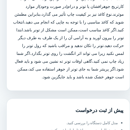
کارتریج جوهرافشان یا تونر و درام(در صورت وجود)از موارد
موثرند.نوع کاغذ نیز بر کیفیت چاپ تأثیر می گذارد،بنابراین مطمئن
شوید که کاغذ مناسبی را با توجه به چاپی که انجام می دهید،انتخاب
کنید.اگر کاغذ مناسب است،ممکن است مشکل از تونر باشد.ابتدا
تونر را بیرون آورید و به آرامی آن را از یک طرف به طرف دیگر
حرکت دهید.تونر را تکان ندهید و مراقب باشید که رول تونر را
لمس نکنید زیرا می تواند اثر انگشت را روی تونر بگذارد.اگر شما
زیاد چاپ نمی کنید،گاهی اوقات تونر ته نشین می شود و باید فعال
شود.اگر پرینتر شما به جای تونر از جوهر استفاده می کند،ممکن
است جوهر خشک شده باشد و باید جایگزین شود.
پیش از ثبت درخواست
مدل کامل دستگاه را بررسی کنید.