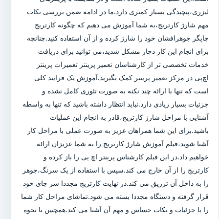
لیزری،پیچیدگی بسیار کمتری دارد.ما در ادامه ضمن بررسی نکات
مهم شارژ کارتریج،به شما آموزش می دهیم که چگونه کارتریج
چاپگر جوهرافشان خود را شارژ کرده و از آن استفاده کنید.چنانچه
برای انجام این کار دچار مشکل شدید،می توانید برای دریافت
خدمات تخصصی تر از کارشناسان تعمیر پرینتر تعمیرات پرینتر
اچ‌پی در مرکز تعمیر پرینتر کمک بگیرید.آموزش یک فرایند کلی
است که تنها با ارائه چند نکته به صورت تئوری کامل نشده و
جزئیات بسیار زیادی دارد.نباید انتظار داشته باشید که تنها به واسطه
آشنایی با مراحل شارژ کارتریج،قادر به انجام این عملیات
باشید.برای این شما همراهان عزیز به صورت عملی با مراحل کار
آشنا شوید،فیلم آموزش شارژ کارتریج را به شما عزیزان ارائه
خواهیم داد.در این فیلم کارشناس پرینتر اچ پی را باز کرده و
کارتریج را از آن خارج می کند.سپس با استفاده از یک سرنگ،جوهر
را به داخل آن تزریق می کند.در نهایت کارتریج مجددا سر جای خود
قرار گرفته و دستگاه مجددا بسته می شود.تماشای مراحل کار شما
را با جزئیات و نکات حساس و مهم آن آشنا می کند.همچنین با نحوه