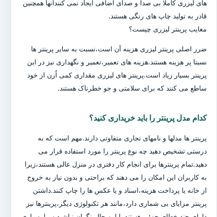
های لیزری کاملا بی صدا و صدای اضافی ایجاد نمی کنندآنها همچنین
قادر به تولید چاپ های رنگی هستند.
معایب پرینتر لیزری چیست؟
ضرر اصلی پرینتر لیزری هزینه آن است،نسبت به سایر پرینتر ها
نسبتا پر هزینه هستند.هزینه های تعمیر،تعمیر و نگهداری نیز در این
پرینتر بسیار زیاد است.پرینتر های لیزری مقداری کمی اُزن از خود
ساطع می کنند که برای سلامتی و جو خطرناک هستند.
کدام مدل پرینتر را باید خریداری کنید؟
پرینتر ها مدلها و نامهای تجاری متفاوتی دارند.مهم است که به
درستی تشخیص دهید چه نوع پرینتر را مورد استفاده قرار می
دهید.تمام پرینترها برای انجام کار دفتری در منزل عالی هستند،زیرا
به کاربران این امکان را می دهند که براحتی و بدون نیاز به خروج
از خانه یا پرداخت هزینه،اسناد و یا عکس ها را چاپ کنند.داشتن
پرینتر مزایای بی شماری دارد،مانند هر تکنولوژی دیگر،پرینترها نیز
دارای چند خطای جزئی هستند.با این حال،نگران نباشید زیرا بسیاری