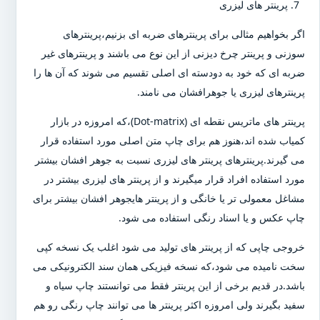
پرینتر های لیزری
اگر بخواهیم مثالی برای پرینترهای ضربه ای بزنیم،پرینترهای
سوزنی و پرینتر چرخ دیزنی از این نوع می باشند و پرینترهای غیر
ضربه ای که خود به دودسته ای اصلی تقسیم می شوند که آن ها را
پرینترهای لیزری یا جوهرافشان می نامند.
پرینتر های ماتریس نقطه ای (Dot-matrix)،که امروزه در بازار
کمیاب شده اند،هنوز هم برای چاپ متن اصلی مورد استفاده قرار
می گیرند.پرینترهای پرینتر های لیزری نسبت به جوهر افشان بیشتر
مورد استفاده افراد قرار میگیرند و از پرینتر های لیزری بیشتر در
مشاغل معمولی تر یا خانگی و از پرینتر هایجوهر افشان بیشتر برای
چاپ عکس و یا اسناد رنگی استفاده می شود.
خروجی چاپی که از پرینتر های تولید می شود اغلب یک نسخه کپی
سخت نامیده می شود،که نسخه فیزیکی همان سند الکترونیکی می
باشد.در قدیم برخی از این پرینتر فقط می توانستند چاپ سیاه و
سفید بگیرند ولی امروزه اکثر پرینتر ها می توانند چاپ رنگی رو هم