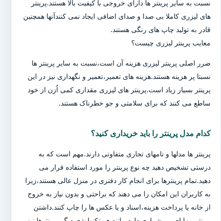
نسبت به سایر پرینتر ها دارای خروجی با کیفیت بالا هستند.پرینتر
های لیزری کاملا بی صدا و صدای اضافی ایجاد نمی کنندآنها همچنین
قادر به تولید چاپ های رنگی هستند.
معایب پرینتر لیزری چیست؟
ضرر اصلی پرینتر لیزری هزینه آن است،نسبت به سایر پرینتر ها
نسبتا پر هزینه هستند.هزینه های تعمیر،تعمیر و نگهداری نیز در این
پرینتر بسیار زیاد است.پرینتر های لیزری مقداری کمی اُزن از خود
ساطع می کنند که برای سلامتی و جو خطرناک هستند.
کدام مدل پرینتر را باید خریداری کنید؟
پرینتر ها مدلها و نامهای تجاری متفاوتی دارند.مهم است که به
درستی تشخیص دهید چه نوع پرینتر را مورد استفاده قرار می
دهید.تمام پرینترها برای انجام کار دفتری در منزل عالی هستند،زیرا
به کاربران این امکان را می دهند که براحتی و بدون نیاز به خروج
از خانه یا پرداخت هزینه،اسناد و یا عکس ها را چاپ کنند.داشتن
پرینتر مزایای بی شماری دارد،مانند هر تکنولوژی دیگر،پرینترها نیز