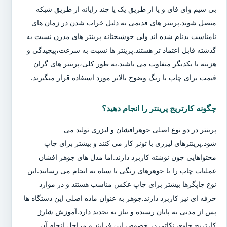
بی سیم وای فای و یا از طریق یک یا چند رایانه از طریق شبکه
متصل شوند.پرینتر های قدیمی به دلیل خراب شدن در زمان های
نامناسب بدنام شده اند ولی خوشبختانه پرینتر های مدرن نسبت به
گذشته قابل اعتماد تر هستند.پرینتر ها نسبت به سرعت،پیچیدگی و
هزینه با یکدیگر متفاوت می باشند.به طور کلی،پرینتر های گران
قیمت برای چاپ با رنگ وضوح بالاتر مورد استفاده قرار میگیرند.
چگونه کارتریج پرینتر را انجام دهید؟
پرینتر در دو نوع اصلی جوهرافشان و لیزری تولید می
شود.پرینترهای لیزری با تونر کار می کنند و بیشتر برای چاپ
محتواهایی چون نوشته کاربرد دارند.اما مدل های جوهر افشان
عملیات چاپ را با جوهرهای رنگی یا سیاه به انجام می رسانند.این
نوع چاپگرها بیشتر برای چاپ عکس مناسب هستند و در موارد
حرفه ای نیز کاربرد دارند.جوهر به عنوان ماده اصلی این دستگاه ها
پس از مدتی به پایان رسیده و نیاز به تجدید دارد.آموزش شارژ
کارتریج حاوی نکاتی در خصوص این فرایند و مراحل انجام آن