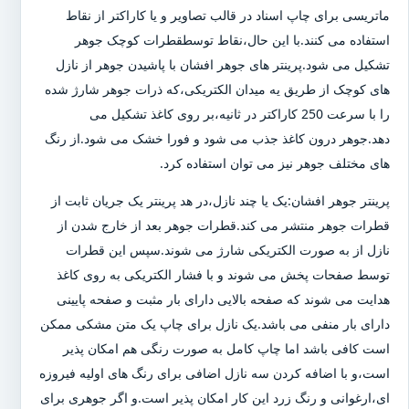
ماتریسی برای چاپ اسناد در قالب تصاویر و یا کاراکتر از نقاط
استفاده می کنند.با این حال،نقاط توسطقطرات کوچک جوهر
تشکیل می شود.پرینتر های جوهر افشان با پاشیدن جوهر از نازل
های کوچک از طریق یه میدان الکتریکی،که ذرات جوهر شارژ شده
را با سرعت 250 کاراکتر در ثانیه،بر روی کاغذ تشکیل می
دهد.جوهر درون کاغذ جذب می شود و فورا خشک می شود.از رنگ
های مختلف جوهر نیز می توان استفاده کرد.
پرینتر جوهر افشان:یک یا چند نازل،در هد پرینتر یک جریان ثابت از
قطرات جوهر منتشر می کند.قطرات جوهر بعد از خارج شدن از
نازل از به صورت الکتریکی شارژ می شوند.سپس این قطرات
توسط صفحات پخش می شوند و با فشار الکتریکی به روی کاغذ
هدایت می شوند که صفحه بالایی دارای بار مثبت و صفحه پایینی
دارای بار منفی می باشد.یک نازل برای چاپ یک متن مشکی ممکن
است کافی باشد اما چاپ کامل به صورت رنگی هم امکان پذیر
است،و با اضافه کردن سه نازل اضافی برای رنگ های اولیه فیروزه
ای،ارغوانی و رنگ زرد این کار امکان پذیر است.و اگر جوهری برای