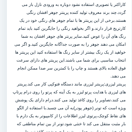
کاراکتر یا تصویری استفاده نشود دوباره به ورودی نازل باز می
گردد.چند برند معروف تولید کننده پرینتر جوهر افشان رنگی
هستند.برخی از این پرینتر ها با تمام جوهر های رنگی خود در یک
کارتریج قرار دارند.و اگر بخواهید رنگی را جایگرین کنید باید تمام
رنگ های آن را عوض کنید.سایر پرنتر های جوهر افشان به شما
امکان می دهند جوهر را به صورت جداگانه جایگزین کنید.و اگر می
خواهید از یک رنگ بیشتر از سایر رنگ ها استفاده کنید این پرینتر ها
انتخاب مناسبی برای شما می باشند.این پرینتر های دارای سرعت
فوق العاده بالای هستند و چاپ را با کمترین سر صدا ممکن انجام
می دهند.
پرینتر لیزری:پرینتر لیزری مانند دستگاه فتوکپی کار می کند.پرینتر
های لیزری با هدایت پرتو لیزر به یک آینه که پرتو را روی درام پرتاپ
می کنند،تصاویر را روی کاغذ تولید می کنند.درام دارای یک پوشش
ویژه است که تونر (جوهر پودر)به آن می چسبد.با استفاده از الگو
های نقاط کوچک،پرتوی لیزر اطلاعات را از کامپیوتر به یک دارم با
بار مثبت منتقل می کند تا خنثی شود.تونر از بین تمام مناطقی که
درام خنثی شده است،جدا می شود.با جمع شدن کاغذ توسط