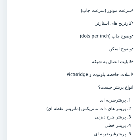
•سرعت موتور (سرعت چاپ)
•کارتریج های استارتر
•وضوح چاپ (dots per inch)
•وضوح اسکن
•قابلیت اتصال به شبکه
•اسلات حافظه،بلوتوث و PictBridge
انواع پرینتر چیست؟
پرینترضربه ای
پرینتر های دات ماتریکس (ماتریس نقطه ای)
پرینتر چرخ دیزنی
پرینتر خطی
پرینترغیرضربه ای