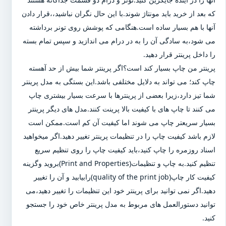
که بعد از خرید باید مونتاژ شوند.با این حال نگران نباشید،،قرار دادن
آنها با هم بسیار ساده است.هنگامی که پوشش روی تونر برداشته
می شود،به سادگی آن را به در درام می اندازید و سپس تمام بسته
را داخل پرینتر قرار دهید.
پرینتر من چاپ بسیار کند است؟اگر پرینتر شما بیش از حد آهسته
چاپ کند؛ می تواند به دلایل مختلفی باشد.این بستگی به مدل پرینتر
شما تیز دارد،زیرا بعضی از پرینترها با سرعت بسیار بیشتری چاپ
می کنند تا چاپ های با کیفیت بالا پرینت کنند.مدل های دیگر پرینتر
بسیار سریعتر چاپ می شوند اما کیفیت آن کم است.ممکن است
لازم باشد کیفیت چاپ را در تنظیمات پرینتر تغییر دهید.اگر میخواهید
اسناد روزمره را چاپ کنید،باید کیفیت چاپ را روی تنظیم سریع
تنظیم کنید.به چاپ و تنظیمات(Print and Properties)بروید وگزینه
کیفیت کار چاپ(quality of the print job)رابیابید و آن را تغییر
دهید.اگر نمی توانید برای پرینتر خود این تنظیمات را تغییر دهید،می
توانید دستورالعمل های مربوط به مدل پرینتر خاص خود را جستجو
کنید.