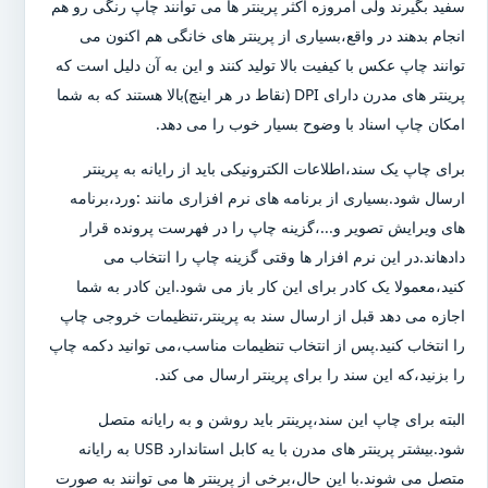
سفید بگیرند ولی امروزه اکثر پرینتر ها می توانند چاپ رنگی رو هم
انجام بدهند در واقع،بسیاری از پرینتر های خانگی هم اکنون می
توانند چاپ عکس با کیفیت بالا تولید کنند و این به آن دلیل است که
پرینتر های مدرن دارای DPI (نقاط در هر اینچ)بالا هستند که به شما
امکان چاپ اسناد با وضوح بسیار خوب را می دهد.
برای چاپ یک سند،اطلاعات الکترونیکی باید از رایانه به پرینتر
ارسال شود.بسیاری از برنامه های نرم افزاری مانند :ورد،برنامه
های ویرایش تصویر و...،گزینه چاپ را در فهرست پرونده قرار
دادهاند.در این نرم افزار ها وقتی گزینه چاپ را انتخاب می
کنید،معمولا یک کادر برای این کار باز می شود.این کادر به شما
اجازه می دهد قبل از ارسال سند به پرینتر،تنظیمات خروجی چاپ
را انتخاب کنید.پس از انتخاب تنظیمات مناسب،می توانید دکمه چاپ
را بزنید،که این سند را برای پرینتر ارسال می کند.
البته برای چاپ این سند،پرینتر باید روشن و به رایانه متصل
شود.بیشتر پرینتر های مدرن با یه کابل استاندارد USB به رایانه
متصل می شوند.با این حال،برخی از پرینتر ها می توانند به صورت