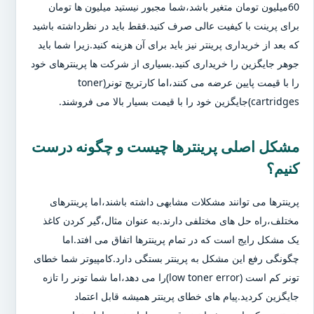
60میلیون تومان متغیر باشد،شما مجبور نیستید میلیون ها تومان
برای پرینت با کیفیت عالی صرف کنید.فقط باید در نظرداشته باشید
که بعد از خریداری پرینتر نیز باید برای آن هزینه کنید.زیرا شما باید
جوهر جایگزین را خریداری کنید.بسیاری از شرکت ها پرینترهای خود
را با قیمت پایین عرضه می کنند،اما کارتریج تونر(toner
cartridges)جایگزین خود را با قیمت بسیار بالا می فروشند.
مشکل اصلی پرینترها چیست و چگونه درست
کنیم؟
پرینترها می توانند مشکلات مشابهی داشته باشند،اما پرینترهای
مختلف،راه حل های مختلفی دارند.به عنوان مثال،گیر کردن کاغذ
یک مشکل رایج است که در تمام پرینترها اتفاق می افتد.اما
چگونگی رفع این مشکل به پرینتر بستگی دارد.کامپیوتر شما خطای
تونر کم است (low toner error)را می دهد،اما شما تونر را تازه
جایگزین کردید.پیام های خطای پرینتر همیشه قابل اعتماد