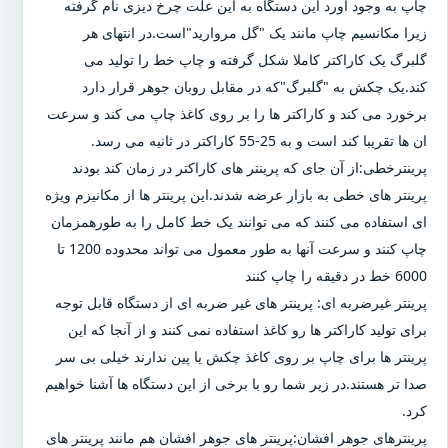
چاپ به وجود آورد این دستگاه به این علت چرخ دیزی نام گرفته
زیرا مکانسیم چاپ مانند یک "گل مروارید"است.در انتهای هر
گلبرگ یک کاراکتر کاملا شکل گرفته و چاپ خط را تولید می
کند.یک چکش به "گلبرگ"که در مقابل روبان جوهر قرار دارد
برخورد می کند و کاراکتر ها را بر روی کاغذ چاپ می کند و سرعت
ان ها تقریبا کند است و به 25-55 کاراکتر در ثانیه می رسد.
پرینترخطی:از آن جای که پرینتر های کاراکتر در زمان کند بودند
پرینتر های خطی به بازار عرضه شدند.این پرینتر ها از مکانیزم ویژه
ای استفاده می کنند که می توانند یک خط کامل را به طورهمزمان
چاپ کنند و سرعت آنها به طور معمول می تواند محدوده 1200 تا
6000 خط در دقیقه را چاپ کنند
پرینتر غیرضربه ای: پرینتر های غیر ضربه ای از دستگاه قابل توجه
برای تولید کاراکتر ها رو کاغذ استفاده نمی کنند و از آنجا که این
پرینتر ها برای چاپ بر روی کاغذ چکش یا پین ندارند خیلی بی سر
صدا تر هستند.در زیر شما رو با برخی از این دستگاه ها آشنا خواهیم
کرد.
پرینترهای جوهر افشان:پرینتر های جوهر افشان هم مانند پرینتر های