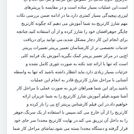
است.این عملیات بسیار ساده است و در مقایسه با پرینترهای
لیزری،پیچیدگی بسیار کمتری دارد.ما در ادامه ضمن بررسی نکات
مهم شارژ کارتریج،به شما آموزش می دهیم که چگونه کارتریج
چاپگر جوهرافشان خود را شارژ کرده و از آن استفاده کنید.چنانچه
برای انجام این کار دچار مشکل شدید،می توانید برای دریافت
خدمات تخصصی تر از کارشناسان تعمیر پرینتر تعمیرات پرینتر
اچ‌پی در مرکز تعمیر پرینتر کمک بگیرید.آموزش یک فرایند کلی
است که تنها با ارائه چند نکته به صورت تئوری کامل نشده و
جزئیات بسیار زیادی دارد.نباید انتظار داشته باشید که تنها به واسطه
آشنایی با مراحل شارژ کارتریج،قادر به انجام این عملیات
باشید.برای این شما همراهان عزیز به صورت عملی با مراحل کار
آشنا شوید،فیلم آموزش شارژ کارتریج را به شما عزیزان ارائه
خواهیم داد.در این فیلم کارشناس پرینتر اچ پی را باز کرده و
کارتریج را از آن خارج می کند.سپس با استفاده از یک سرنگ،جوهر
را به داخل آن تزریق می کند.در نهایت کارتریج مجددا سر جای خود
قرار گرفته و دستگاه مجددا بسته می شود.تماشای مراحل کار شما