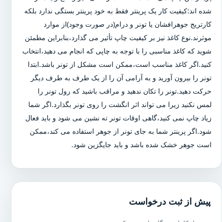
شده اند:کیفیت کار یک پرینتر فقط به خود پرینتر بستگی ندارد بلکه
کارتریج جوهرافشان یا تونر و درام(در صورت وجود)از موارد
موثرند.نوع کاغذ نیز بر کیفیت چاپ تأثیر می گذارد،بنابراین مطمئن
شوید که کاغذ مناسبی را با توجه به چاپی که انجام می دهید،انتخاب
کنید.اگر کاغذ مناسب است،ممکن است مشکل از تونر باشد.ابتدا
تونر را بیرون آورید و به آرامی آن را از یک طرف به طرف دیگر
حرکت دهید.تونر را تکان ندهید و مراقب باشید که رول تونر را
لمس نکنید زیرا می تواند اثر انگشت را روی تونر بگذارد.اگر شما
زیاد چاپ نمی کنید،گاهی اوقات تونر ته نشین می شود و باید فعال
شود.اگر پرینتر شما به جای تونر از جوهر استفاده می کند،ممکن
است جوهر خشک شده باشد و باید جایگزین شود.
پیش از ثبت درخواست