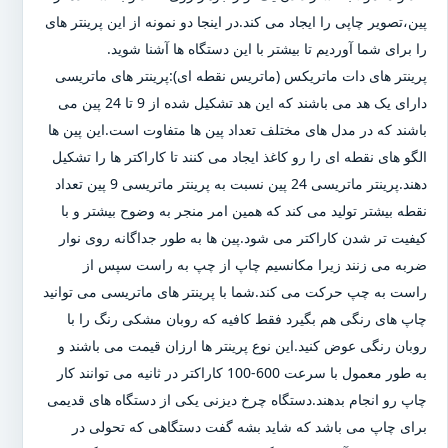
پین،تصویر چاپی را ایجاد می کند.در اینجا دو نمونه از این پرینتر های
را برای شما آوردیم تا بیشتر با این دستگاه ها آشنا شوید.
پرینتر های دات ماتریکس (ماتریس نقطه ای):پرینتر های ماتریسی
دارای یک هد می باشند که این هد تشکیل شده از 9 تا 24 پین می
باشند که در مدل های مختلف تعداد پین ها متفاوت است.این پین ها
الگو های نقطه ای را رو کاغذ ایجاد می کنند تا کاراکتر ها را تشکیل
دهند.پرینتر ماتریسی 24 پین نسبت به پرینتر ماتریسی 9 پین تعداد
نقطه بیشتر تولید می کند که همین امر منجر به وضوح بیشتر و با
کیفیت تر شدن کاراکتر می شود.پین ها به طور جداگانه روی نوار
ضربه می زنند زیرا مکانسیم چاپ از چپ به راست سپس از
راست به چپ حرکت می کند.شما با پرینتر های ماتریسی می توانید
چاپ های رنگی هم بگیرد فقط کافیه که روبان مشکی رنگ را با
روبان رنگی عوض کنید.این نوع پرینتر ها ارزان قیمت می باشند و
به طور معمول با سرعت 600-100 کاراکتر در ثانیه می توانند کار
چاپ رو انجام بدهند.دستگاه چرخ دیزنی یکی از دستگاه های قدیمی
برای چاپ می باشد که شاید بشه گفت دستگاهی که تحولی در