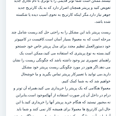
نیستند.ممکن است شما تونر قدیمی را با تونری با نام تجاری جدید
تعویض کنید و پرینتر همچنان اصرار دارد که به یک کارتریج جدید
جوهر نیاز دارد.مگر اینکه کارتریج به نحوی آسیب دیده یا شکسته
شده باشد،
ریست پرینتر باید این مشکل را به راحتی حل کند.ریست شامل چند
مرحله است که به معمولا بسیار آسان است.کافیست در کامپیوتر
خود دستورالعمل تنظیم مجدد برای مدل پرینتر خاص خود جستجو
کنید.بسته به نوع پرینتری که استفاده می کنید،ممکن است یک
راهنمای تصویری نیز وجود داشته باشد که چگونگی ریست را نشان
می دهد.اگر هنوز در مورد چگونگی ریست پرینتر خود مشکل
دارید،می توانید با تعمیرکار پرینتر تماس بگیرید و ما خوشحال
خواهیم شد که به شما کمک کنیم.
معمولا هنگامی که یک پرینتر را خریداری می کنید،همراه آن تونر و
درام در داخل آن (در صورت استفاده از آنها)موجود است.بنابراین
نه،مجبور نیستید که هنگام خرید پرینتر آنها را خریداری کنید.با این
حال،این کارتریج ها معمولا برای همیشه کار نمی کنند و شما باید
آنها را در آینده جایگزین کنید.تونر و درام دو قسمت جداگانه هستند