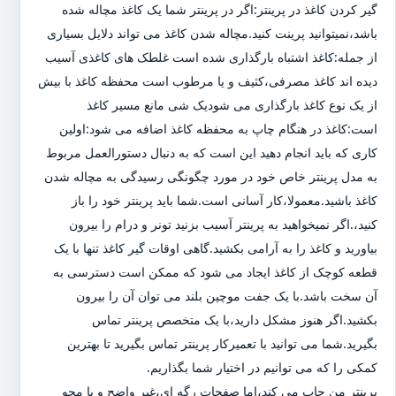
گیر کردن کاغذ در پرینتر:اگر در پرینتر شما یک کاغذ مچاله شده
باشد،نمیتوانید پرینت کنید.مچاله شدن کاغذ می تواند دلایل بسیاری
از جمله:کاغذ اشتباه بارگذاری شده است غلطک های کاغذی آسیب
دیده اند کاغذ مصرفی،کثیف و یا مرطوب است محفظه کاغذ با بیش
از یک نوع کاغذ بارگذاری می شودیک شی مانع مسیر کاغذ
است:کاغذ در هنگام چاپ به محفظه کاغذ اضافه می شود:اولین
کاری که باید انجام دهید این است که به دنبال دستورالعمل مربوط
به مدل پرینتر خاص خود در مورد چگونگی رسیدگی به مچاله شدن
کاغذ باشید.معمولا،کار آسانی است.شما باید پرینتر خود را باز
کنید،.اگر نمیخواهید به پرینتر آسیب بزنید تونر و درام را بیرون
بیاورید و کاغذ را به آرامی بکشید.گاهی اوقات گیر کاغذ تنها با یک
قطعه کوچک از کاغذ ایجاد می شود که ممکن است دسترسی به
آن سخت باشد.با یک جفت موچین بلند می توان آن را بیرون
بکشید.اگر هنوز مشکل دارید،با یک متخصص پرینتر تماس
بگیرید.شما می توانید با تعمیرکار پرینتر تماس بگیرید تا بهترین
کمکی را که می توانیم در اختیار شما بگذاریم.
پرینتر من چاپ می کند،اما صفحات رگه ای،غیر واضح و یا محو