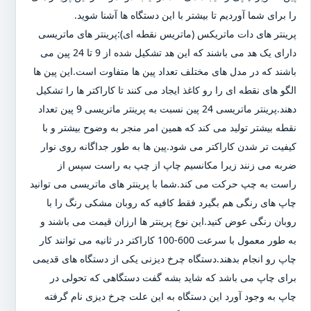
را برای شما آوردیم تا بیشتر با این دستگاه ها آشنا شوید.
پرینتر های دات ماتریکس (ماتریس نقطه ای):پرینتر های ماتریسی
دارای یک هد می باشند که این هد تشکیل شده از 9 تا 24 پین می
باشند که در مدل های مختلف تعداد پین ها متفاوت است.این پین ها
الگو های نقطه ای را رو کاغذ ایجاد می کنند تا کاراکتر ها را تشکیل
دهند.پرینتر ماتریسی 24 پین نسبت به پرینتر ماتریسی 9 پین تعداد
نقطه بیشتر تولید می کند که همین امر منجر به وضوح بیشتر و با
کیفیت تر شدن کاراکتر می شود.پین ها به طور جداگانه روی نوار
ضربه می زنند زیرا مکانسیم چاپ از چپ به راست سپس از
راست به چپ حرکت می کند.شما با پرینتر های ماتریسی می توانید
چاپ های رنگی هم بگیرد فقط کافیه که روبان مشکی رنگ را با
روبان رنگی عوض کنید.این نوع پرینتر ها ارزان قیمت می باشند و
به طور معمول با سرعت 600-100 کاراکتر در ثانیه می توانند کار
چاپ رو انجام بدهند.دستگاه چرخ دیزنی یکی از دستگاه های قدیمی
برای چاپ می باشد که شاید بشه گفت دستگاهی که تحولی در
چاپ به وجود آورد این دستگاه به این علت چرخ دیزی نام گرفته