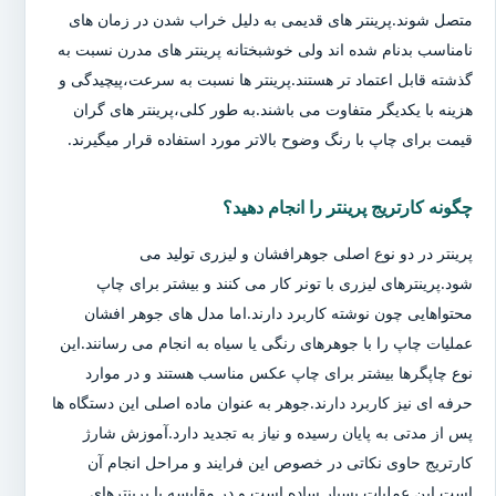
متصل شوند.پرینتر های قدیمی به دلیل خراب شدن در زمان های
نامناسب بدنام شده اند ولی خوشبختانه پرینتر های مدرن نسبت به
گذشته قابل اعتماد تر هستند.پرینتر ها نسبت به سرعت،پیچیدگی و
هزینه با یکدیگر متفاوت می باشند.به طور کلی،پرینتر های گران
قیمت برای چاپ با رنگ وضوح بالاتر مورد استفاده قرار میگیرند.
چگونه کارتریج پرینتر را انجام دهید؟
پرینتر در دو نوع اصلی جوهرافشان و لیزری تولید می
شود.پرینترهای لیزری با تونر کار می کنند و بیشتر برای چاپ
محتواهایی چون نوشته کاربرد دارند.اما مدل های جوهر افشان
عملیات چاپ را با جوهرهای رنگی یا سیاه به انجام می رسانند.این
نوع چاپگرها بیشتر برای چاپ عکس مناسب هستند و در موارد
حرفه ای نیز کاربرد دارند.جوهر به عنوان ماده اصلی این دستگاه ها
پس از مدتی به پایان رسیده و نیاز به تجدید دارد.آموزش شارژ
کارتریج حاوی نکاتی در خصوص این فرایند و مراحل انجام آن
است.این عملیات بسیار ساده است و در مقایسه با پرینترهای