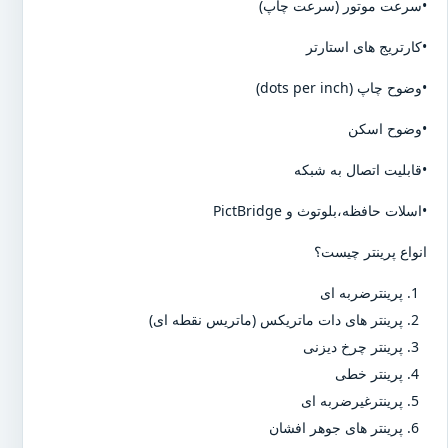
•سرعت موتور (سرعت چاپ)
•کارتریج های استارتر
•وضوح چاپ (dots per inch)
•وضوح اسکن
•قابلیت اتصال به شبکه
•اسلات حافظه،بلوتوث و PictBridge
انواع پرینتر چیست؟
پرینترضربه ای
پرینتر های دات ماتریکس (ماتریس نقطه ای)
پرینتر چرخ دیزنی
پرینتر خطی
پرینترغیرضربه ای
پرینتر های جوهر افشان