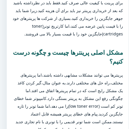
برای پرینت با کیفیت عالی صرف کنید.فقط باید در نظرداشته باشید
که بعد از خریداری پرینتر نیز باید برای آن هزینه کنید.زیرا شما باید
جوهر جایگزین را خریداری کنید.بسیاری از شرکت ها پرینترهای خود
را با قیمت پایین عرضه می کنند،اما کارتریج تونر(toner
cartridges)جایگزین خود را با قیمت بسیار بالا می فروشند.
مشکل اصلی پرینترها چیست و چگونه درست
کنیم؟
پرینترها می توانند مشکلات مشابهی داشته باشند،اما پرینترهای
مختلف،راه حل های مختلفی دارند.به عنوان مثال،گیر کردن کاغذ
یک مشکل رایج است که در تمام پرینترها اتفاق می افتد.اما
چگونگی رفع این مشکل به پرینتر بستگی دارد.کامپیوتر شما خطای
تونر کم است (low toner error)را می دهد،اما شما تونر را تازه
جایگزین کردید.پیام های خطای پرینتر همیشه قابل اعتماد
نیستند.ممکن است شما تونر قدیمی را با تونری با نام تجاری جدید