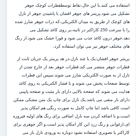
استفاده می کنند.با این حال،نقاط توسطقطرات کوچک جوهر
تشکیل می شود.پرینتر های جوهر افشان با پاشیدن جوهر از نازل
های کوچک از طریق یه میدان الکتریکی،که ذرات جوهر شارژ شده
را با سرعت 250 کاراکتر در ثانیه،بر روی کاغذ تشکیل می
دهد.جوهر درون کاغذ جذب می شود و فورا خشک می شود.از رنگ
های مختلف جوهر نیز می توان استفاده کرد.
پرینتر جوهر افشان:یک یا چند نازل،در هد پرینتر یک جریان ثابت از
قطرات جوهر منتشر می کند.قطرات جوهر بعد از خارج شدن از
نازل از به صورت الکتریکی شارژ می شوند.سپس این قطرات
توسط صفحات پخش می شوند و با فشار الکتریکی به روی کاغذ
هدایت می شوند که صفحه بالایی دارای بار مثبت و صفحه پایینی
دارای بار منفی می باشد.یک نازل برای چاپ یک متن مشکی ممکن
است کافی باشد اما چاپ کامل به صورت رنگی هم امکان پذیر
است،و با اضافه کردن سه نازل اضافی برای رنگ های اولیه فیروزه
ای،ارغوانی و رنگ زرد این کار امکان پذیر است.و اگر جوهری برای
کاراکتر یا تصویری استفاده نشود دوباره به ورودی نازل باز می