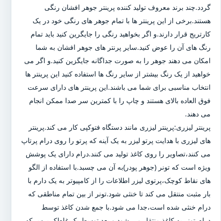
گردد.چند برند معروف تولید کننده پرینتر جوهر افشان رنگی
هستند.برخی از این پرینتر ها با تمام جوهر های رنگی خود در یک
کارتریج قرار دارند.و اگر بخواهید رنگی را جایگرین کنید باید تمام
رنگ های آن را عوض کنید.سایر پرنتر های جوهر افشان به شما
امکان می دهند جوهر را به صورت جداگانه جایگزین کنید.و اگر می
خواهید از یک رنگ بیشتر از سایر رنگ ها استفاده کنید این پرینتر ها
انتخاب مناسبی برای شما می باشند.این پرینتر های دارای سرعت
فوق العاده بالای هستند و چاپ را با کمترین سر صدا ممکن انجام
می دهند.
پرینتر لیزری:پرینتر لیزری مانند دستگاه فتوکپی کار می کند.پرینتر
های لیزری با هدایت پرتو لیزر به یک آینه که پرتو را روی درام پرتاپ
می کنند،تصاویر را روی کاغذ تولید می کنند.درام دارای یک پوشش
ویژه است که تونر (جوهر پودر)به آن می چسبد.با استفاده از الگو
های نقاط کوچک،پرتوی لیزر اطلاعات را از کامپیوتر به یک دارم با
بار مثبت منتقل می کند تا خنثی شود.تونر از بین تمام مناطقی که
درام خنثی شده است،جدا می شود.با جمع شدن کاغذ توسط
درام،تونر به کاغذ منتقل می شود و بعد توسط یک غلطک پرس که