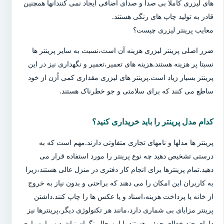
های لیزری کاملا بی صدا و صدای اضافی ایجاد نمی کنندآنها همچنین
قادر به تولید چاپ های رنگی هستند.
معایب پرینتر لیزری چیست؟
ضرر اصلی پرینتر لیزری هزینه آن است،نسبت به سایر پرینتر ها
نسبتا پر هزینه هستند.هزینه های تعمیر،تعمیر و نگهداری نیز در این
پرینتر بسیار زیاد است.پرینتر های لیزری مقداری کمی اُزن از خود
ساطع می کنند که برای سلامتی و جو خطرناک هستند.
کدام مدل پرینتر را باید خریداری کنید؟
پرینتر ها مدلها و نامهای تجاری متفاوتی دارند.مهم است که به
درستی تشخیص دهید چه نوع پرینتر را مورد استفاده قرار می
دهید.تمام پرینترها برای انجام کار دفتری در منزل عالی هستند،زیرا
به کاربران این امکان را می دهند که براحتی و بدون نیاز به خروج
از خانه یا پرداخت هزینه،اسناد و یا عکس ها را چاپ کنند.داشتن
پرینتر مزایای بی شماری دارد،مانند هر تکنولوژی دیگر،پرینترها نیز
دارای چند خطای جزئی هستند.با این حال،نگران نباشید زیرا بسیاری