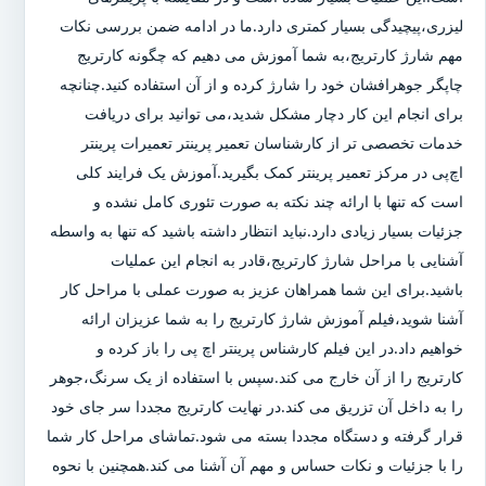
لیزری،پیچیدگی بسیار کمتری دارد.ما در ادامه ضمن بررسی نکات
مهم شارژ کارتریج،به شما آموزش می دهیم که چگونه کارتریج
چاپگر جوهرافشان خود را شارژ کرده و از آن استفاده کنید.چنانچه
برای انجام این کار دچار مشکل شدید،می توانید برای دریافت
خدمات تخصصی تر از کارشناسان تعمیر پرینتر تعمیرات پرینتر
اچ‌پی در مرکز تعمیر پرینتر کمک بگیرید.آموزش یک فرایند کلی
است که تنها با ارائه چند نکته به صورت تئوری کامل نشده و
جزئیات بسیار زیادی دارد.نباید انتظار داشته باشید که تنها به واسطه
آشنایی با مراحل شارژ کارتریج،قادر به انجام این عملیات
باشید.برای این شما همراهان عزیز به صورت عملی با مراحل کار
آشنا شوید،فیلم آموزش شارژ کارتریج را به شما عزیزان ارائه
خواهیم داد.در این فیلم کارشناس پرینتر اچ پی را باز کرده و
کارتریج را از آن خارج می کند.سپس با استفاده از یک سرنگ،جوهر
را به داخل آن تزریق می کند.در نهایت کارتریج مجددا سر جای خود
قرار گرفته و دستگاه مجددا بسته می شود.تماشای مراحل کار شما
را با جزئیات و نکات حساس و مهم آن آشنا می کند.همچنین با نحوه