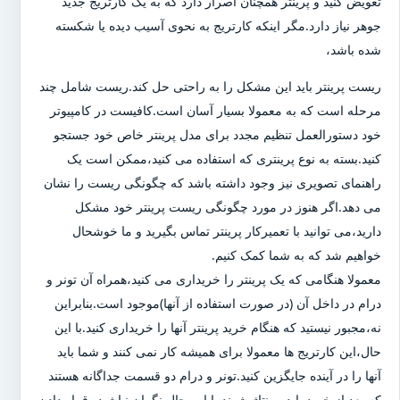
تعویض کنید و پرینتر همچنان اصرار دارد که به یک کارتریج جدید
جوهر نیاز دارد.مگر اینکه کارتریج به نحوی آسیب دیده یا شکسته
شده باشد،
ریست پرینتر باید این مشکل را به راحتی حل کند.ریست شامل چند
مرحله است که به معمولا بسیار آسان است.کافیست در کامپیوتر
خود دستورالعمل تنظیم مجدد برای مدل پرینتر خاص خود جستجو
کنید.بسته به نوع پرینتری که استفاده می کنید،ممکن است یک
راهنمای تصویری نیز وجود داشته باشد که چگونگی ریست را نشان
می دهد.اگر هنوز در مورد چگونگی ریست پرینتر خود مشکل
دارید،می توانید با تعمیرکار پرینتر تماس بگیرید و ما خوشحال
خواهیم شد که به شما کمک کنیم.
معمولا هنگامی که یک پرینتر را خریداری می کنید،همراه آن تونر و
درام در داخل آن (در صورت استفاده از آنها)موجود است.بنابراین
نه،مجبور نیستید که هنگام خرید پرینتر آنها را خریداری کنید.با این
حال،این کارتریج ها معمولا برای همیشه کار نمی کنند و شما باید
آنها را در آینده جایگزین کنید.تونر و درام دو قسمت جداگانه هستند
که بعد از خرید باید مونتاژ شوند.با این حال نگران نباشید،،قرار دادن