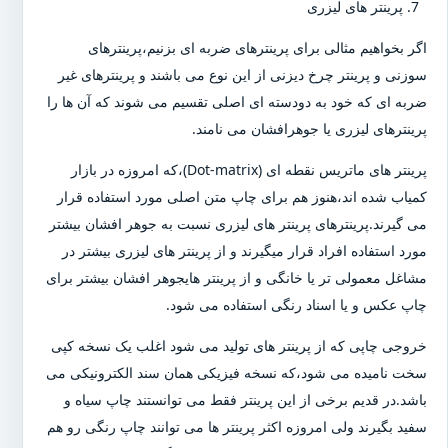
پرینتر های لیزری
اگر بخواهیم مثالی برای پرینترهای ضربه ای بزنیم،پرینترهای
سوزنی و پرینتر چرخ دیزنی از این نوع می باشند و پرینترهای غیر
ضربه ای که خود به دودسته ای اصلی تقسیم می شوند که آن ها را
پرینترهای لیزری یا جوهرافشان می نامند.
پرینتر های ماتریس نقطه ای (Dot-matrix)،که امروزه در بازار
کمیاب شده اند،هنوز هم برای چاپ متن اصلی مورد استفاده قرار
می گیرند.پرینترهای پرینتر های لیزری نسبت به جوهر افشان بیشتر
مورد استفاده افراد قرار میگیرند و از پرینتر های لیزری بیشتر در
مشاغل معمولی تر یا خانگی و از پرینتر هایجوهر افشان بیشتر برای
چاپ عکس و یا اسناد رنگی استفاده می شود.
خروجی چاپی که از پرینتر های تولید می شود اغلب یک نسخه کپی
سخت نامیده می شود،که نسخه فیزیکی همان سند الکترونیکی می
باشد.در قدیم برخی از این پرینتر فقط می توانستند چاپ سیاه و
سفید بگیرند ولی امروزه اکثر پرینتر ها می توانند چاپ رنگی رو هم