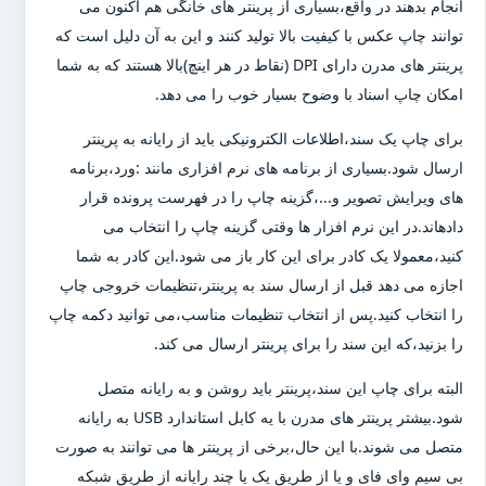
انجام بدهند در واقع،بسیاری از پرینتر های خانگی هم اکنون می
توانند چاپ عکس با کیفیت بالا تولید کنند و این به آن دلیل است که
پرینتر های مدرن دارای DPI (نقاط در هر اینچ)بالا هستند که به شما
امکان چاپ اسناد با وضوح بسیار خوب را می دهد.
برای چاپ یک سند،اطلاعات الکترونیکی باید از رایانه به پرینتر
ارسال شود.بسیاری از برنامه های نرم افزاری مانند :ورد،برنامه
های ویرایش تصویر و...،گزینه چاپ را در فهرست پرونده قرار
دادهاند.در این نرم افزار ها وقتی گزینه چاپ را انتخاب می
کنید،معمولا یک کادر برای این کار باز می شود.این کادر به شما
اجازه می دهد قبل از ارسال سند به پرینتر،تنظیمات خروجی چاپ
را انتخاب کنید.پس از انتخاب تنظیمات مناسب،می توانید دکمه چاپ
را بزنید،که این سند را برای پرینتر ارسال می کند.
البته برای چاپ این سند،پرینتر باید روشن و به رایانه متصل
شود.بیشتر پرینتر های مدرن با یه کابل استاندارد USB به رایانه
متصل می شوند.با این حال،برخی از پرینتر ها می توانند به صورت
بی سیم وای فای و یا از طریق یک یا چند رایانه از طریق شبکه