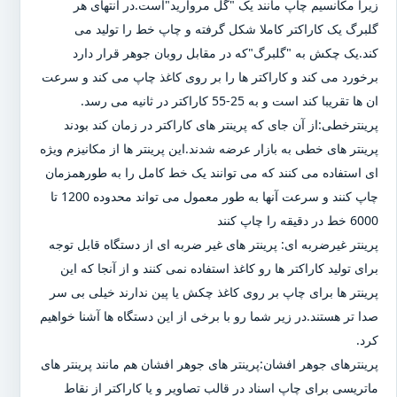
زیرا مکانسیم چاپ مانند یک "گل مروارید"است.در انتهای هر
گلبرگ یک کاراکتر کاملا شکل گرفته و چاپ خط را تولید می
کند.یک چکش به "گلبرگ"که در مقابل روبان جوهر قرار دارد
برخورد می کند و کاراکتر ها را بر روی کاغذ چاپ می کند و سرعت
ان ها تقریبا کند است و به 25-55 کاراکتر در ثانیه می رسد.
پرینترخطی:از آن جای که پرینتر های کاراکتر در زمان کند بودند
پرینتر های خطی به بازار عرضه شدند.این پرینتر ها از مکانیزم ویژه
ای استفاده می کنند که می توانند یک خط کامل را به طورهمزمان
چاپ کنند و سرعت آنها به طور معمول می تواند محدوده 1200 تا
6000 خط در دقیقه را چاپ کنند
پرینتر غیرضربه ای: پرینتر های غیر ضربه ای از دستگاه قابل توجه
برای تولید کاراکتر ها رو کاغذ استفاده نمی کنند و از آنجا که این
پرینتر ها برای چاپ بر روی کاغذ چکش یا پین ندارند خیلی بی سر
صدا تر هستند.در زیر شما رو با برخی از این دستگاه ها آشنا خواهیم
کرد.
پرینترهای جوهر افشان:پرینتر های جوهر افشان هم مانند پرینتر های
ماتریسی برای چاپ اسناد در قالب تصاویر و یا کاراکتر از نقاط