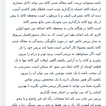
باشد،نمیتوانید پرینت کنید.مچاله شدن کاغذ می تواند دلایل بسیاری
از جمله:کاغذ اشتباه بارگذاری شده است غلطک های کاغذی آسیب
دیده اند کاغذ مصرفی،کثیف و یا مرطوب است محفظه کاغذ با بیش
از یک نوع کاغذ بارگذاری می شودیک شی مانع مسیر کاغذ
است:کاغذ در هنگام چاپ به محفظه کاغذ اضافه می شود:اولین
کاری که باید انجام دهید این است که به دنبال دستورالعمل مربوط
به مدل پرینتر خاص خود در مورد چگونگی رسیدگی به مچاله شدن
کاغذ باشید.معمولا،کار آسانی است.شما باید پرینتر خود را باز
کنید،.اگر نمیخواهید به پرینتر آسیب بزنید تونر و درام را بیرون
بیاورید و کاغذ را به آرامی بکشید.گاهی اوقات گیر کاغذ تنها با یک
قطعه کوچک از کاغذ ایجاد می شود که ممکن است دسترسی به
آن سخت باشد.با یک جفت موچین بلند می توان آن را بیرون
بکشید.اگر هنوز مشکل دارید،با یک متخصص پرینتر تماس
بگیرید.شما می توانید با تعمیرکار پرینتر تماس بگیرید تا بهترین
کمکی را که می توانیم در اختیار شما بگذاریم.
پرینتر من چاپ می کند،اما صفحات رگه ای،غیر واضح و یا محو
شده اند:کیفیت کار یک پرینتر فقط به خود پرینتر بستگی ندارد بلکه