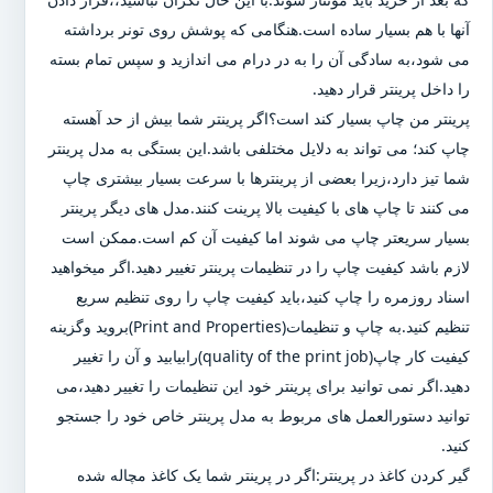
آنها با هم بسیار ساده است.هنگامی که پوشش روی تونر برداشته
می شود،به سادگی آن را به در درام می اندازید و سپس تمام بسته
را داخل پرینتر قرار دهید.
پرینتر من چاپ بسیار کند است؟اگر پرینتر شما بیش از حد آهسته
چاپ کند؛ می تواند به دلایل مختلفی باشد.این بستگی به مدل پرینتر
شما تیز دارد،زیرا بعضی از پرینترها با سرعت بسیار بیشتری چاپ
می کنند تا چاپ های با کیفیت بالا پرینت کنند.مدل های دیگر پرینتر
بسیار سریعتر چاپ می شوند اما کیفیت آن کم است.ممکن است
لازم باشد کیفیت چاپ را در تنظیمات پرینتر تغییر دهید.اگر میخواهید
اسناد روزمره را چاپ کنید،باید کیفیت چاپ را روی تنظیم سریع
تنظیم کنید.به چاپ و تنظیمات(Print and Properties)بروید وگزینه
کیفیت کار چاپ(quality of the print job)رابیابید و آن را تغییر
دهید.اگر نمی توانید برای پرینتر خود این تنظیمات را تغییر دهید،می
توانید دستورالعمل های مربوط به مدل پرینتر خاص خود را جستجو
کنید.
گیر کردن کاغذ در پرینتر:اگر در پرینتر شما یک کاغذ مچاله شده