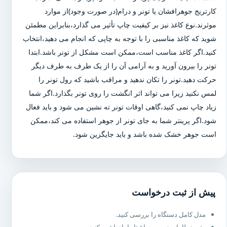
کارتریج جوهرافشان یا تونر و درام(در صورت وجود)از موارد
موثرند.نوع کاغذ نیز بر کیفیت چاپ تأثیر می گذارد،بنابراین مطمئن
شوید که کاغذ مناسبی را با توجه به چاپی که انجام می دهید،انتخاب
کنید.اگر کاغذ مناسب است،ممکن است مشکل از تونر باشد.ابتدا
تونر را بیرون آورید و به آرامی آن را از یک طرف به طرف دیگر
حرکت دهید.تونر را تکان ندهید و مراقب باشید که رول تونر را
لمس نکنید زیرا می تواند اثر انگشت را روی تونر بگذارد.اگر شما
زیاد چاپ نمی کنید،گاهی اوقات تونر ته نشین می شود و باید فعال
شود.اگر پرینتر شما به جای تونر از جوهر استفاده می کند،ممکن
است جوهر خشک شده باشد و باید جایگزین شود.
پیش از ثبت درخواست
مدل کامل دستگاه را بررسی کنید.