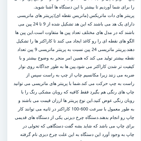
را برای شما آوردیم تا بیشتر با این دستگاه ها آشنا شوید.
پرینتر های دات ماتریکس (ماتریس نقطه ای):پرینتر های ماتریسی
دارای یک هد می باشند که این هد تشکیل شده از 9 تا 24 پین می
باشند که در مدل های مختلف تعداد پین ها متفاوت است.این پین ها
الگو های نقطه ای را رو کاغذ ایجاد می کنند تا کاراکتر ها را تشکیل
دهند.پرینتر ماتریسی 24 پین نسبت به پرینتر ماتریسی 9 پین تعداد
نقطه بیشتر تولید می کند که همین امر منجر به وضوح بیشتر و با
کیفیت تر شدن کاراکتر می شود.پین ها به طور جداگانه روی نوار
ضربه می زنند زیرا مکانسیم چاپ از چپ به راست سپس از
راست به چپ حرکت می کند.شما با پرینتر های ماتریسی می توانید
چاپ های رنگی هم بگیرد فقط کافیه که روبان مشکی رنگ را با
روبان رنگی عوض کنید.این نوع پرینتر ها ارزان قیمت می باشند و
به طور معمول با سرعت 600-100 کاراکتر در ثانیه می توانند کار
چاپ رو انجام بدهند.دستگاه چرخ دیزنی یکی از دستگاه های قدیمی
برای چاپ می باشد که شاید بشه گفت دستگاهی که تحولی در
چاپ به وجود آورد این دستگاه به این علت چرخ دیزی نام گرفته