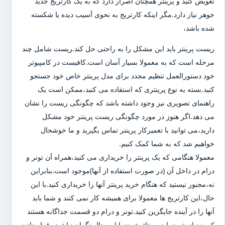
تعویض کنید و پرینتر همچنان اصرار دارد که به یک کارتریج جدید
جوهر نیاز دارد.مگر اینکه کارتریج به نحوی آسیب دیده یا شکسته
شده باشد،
ریست پرینتر باید این مشکل را به راحتی حل کند.ریست شامل چند
مرحله است که به معمولا بسیار آسان است.کافیست در کامپیوتر
خود دستورالعمل تنظیم مجدد برای مدل پرینتر خاص خود جستجو
کنید.بسته به نوع پرینتری که استفاده می کنید،ممکن است یک
راهنمای تصویری نیز وجود داشته باشد که چگونگی ریست را نشان
می دهد.اگر هنوز در مورد چگونگی ریست پرینتر خود مشکل
دارید،می توانید با تعمیرکار پرینتر تماس بگیرید و ما خوشحال
خواهیم شد که به شما کمک کنیم.
معمولا هنگامی که یک پرینتر را خریداری می کنید،همراه آن تونر و
درام در داخل آن (در صورت استفاده از آنها)موجود است.بنابراین
نه،مجبور نیستید که هنگام خرید پرینتر آنها را خریداری کنید.با این
حال،این کارتریج ها معمولا برای همیشه کار نمی کنند و شما باید
آنها را در آینده جایگزین کنید.تونر و درام دو قسمت جداگانه هستند
که بعد از خرید باید مونتاژ شوند.با این حال نگران نباشید،،قرار دادن