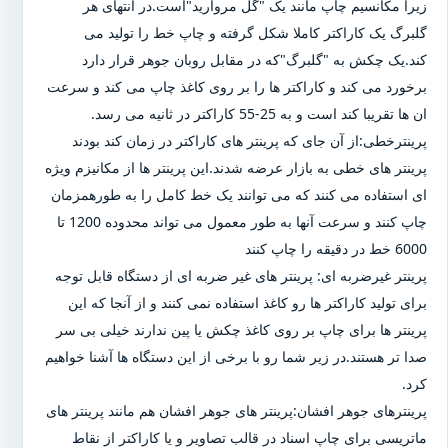
زیرا مکانسیم چاپ مانند یک "گل مروارید"است.در انتهای هر
گلبرگ یک کاراکتر کاملا شکل گرفته و چاپ خط را تولید می
کند.یک چکش به "گلبرگ"که در مقابل روبان جوهر قرار دارد
برخورد می کند و کاراکتر ها را بر روی کاغذ چاپ می کند و سرعت
ان ها تقریبا کند است و به 25-55 کاراکتر در ثانیه می رسد.
پرینترخطی:از آن جای که پرینتر های کاراکتر در زمان کند بودند
پرینتر های خطی به بازار عرضه شدند.این پرینتر ها از مکانیزم ویژه
ای استفاده می کنند که می توانند یک خط کامل را به طورهمزمان
چاپ کنند و سرعت آنها به طور معمول می تواند محدوده 1200 تا
6000 خط در دقیقه را چاپ کنند
پرینتر غیرضربه ای: پرینتر های غیر ضربه ای از دستگاه قابل توجه
برای تولید کاراکتر ها رو کاغذ استفاده نمی کنند و از آنجا که این
پرینتر ها برای چاپ بر روی کاغذ چکش یا پین ندارند خیلی بی سر
صدا تر هستند.در زیر شما رو با برخی از این دستگاه ها آشنا خواهیم
کرد.
پرینترهای جوهر افشان:پرینتر های جوهر افشان هم مانند پرینتر های
ماتریسی برای چاپ اسناد در قالب تصاویر و یا کاراکتر از نقاط