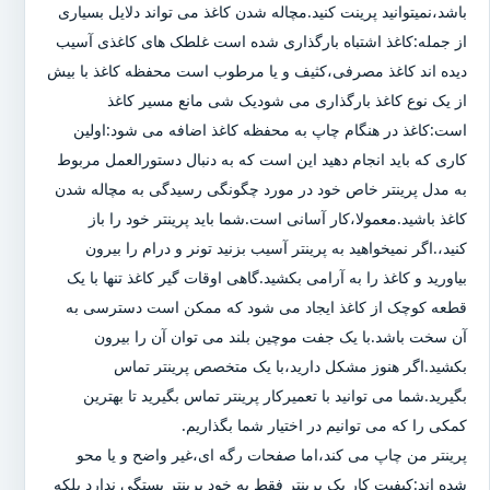
باشد،نمیتوانید پرینت کنید.مچاله شدن کاغذ می تواند دلایل بسیاری
از جمله:کاغذ اشتباه بارگذاری شده است غلطک های کاغذی آسیب
دیده اند کاغذ مصرفی،کثیف و یا مرطوب است محفظه کاغذ با بیش
از یک نوع کاغذ بارگذاری می شودیک شی مانع مسیر کاغذ
است:کاغذ در هنگام چاپ به محفظه کاغذ اضافه می شود:اولین
کاری که باید انجام دهید این است که به دنبال دستورالعمل مربوط
به مدل پرینتر خاص خود در مورد چگونگی رسیدگی به مچاله شدن
کاغذ باشید.معمولا،کار آسانی است.شما باید پرینتر خود را باز
کنید،.اگر نمیخواهید به پرینتر آسیب بزنید تونر و درام را بیرون
بیاورید و کاغذ را به آرامی بکشید.گاهی اوقات گیر کاغذ تنها با یک
قطعه کوچک از کاغذ ایجاد می شود که ممکن است دسترسی به
آن سخت باشد.با یک جفت موچین بلند می توان آن را بیرون
بکشید.اگر هنوز مشکل دارید،با یک متخصص پرینتر تماس
بگیرید.شما می توانید با تعمیرکار پرینتر تماس بگیرید تا بهترین
کمکی را که می توانیم در اختیار شما بگذاریم.
پرینتر من چاپ می کند،اما صفحات رگه ای،غیر واضح و یا محو
شده اند:کیفیت کار یک پرینتر فقط به خود پرینتر بستگی ندارد بلکه