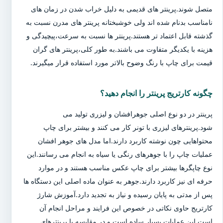
متصل شوند.پرینتر های قدیمی به دلیل خراب شدن در زمان های
نامناسب بدنام شده اند ولی خوشبختانه پرینتر های مدرن نسبت به
گذشته قابل اعتماد تر هستند.پرینتر ها نسبت به سرعت،پیچیدگی و
هزینه با یکدیگر متفاوت می باشند.به طور کلی،پرینتر های گران
قیمت برای چاپ با رنگ وضوح بالاتر مورد استفاده قرار میگیرند.
چگونه کارتریج پرینتر را انجام دهید؟
پرینتر در دو نوع اصلی جوهرافشان و لیزری تولید می
شود.پرینترهای لیزری با تونر کار می کنند و بیشتر برای چاپ
محتواهایی چون نوشته کاربرد دارند.اما مدل های جوهر افشان
عملیات چاپ را با جوهرهای رنگی یا سیاه به انجام می رسانند.این
نوع چاپگرها بیشتر برای چاپ عکس مناسب هستند و در موارد
حرفه ای نیز کاربرد دارند.جوهر به عنوان ماده اصلی این دستگاه ها
پس از مدتی به پایان رسیده و نیاز به تجدید دارد.آموزش شارژ
کارتریج حاوی نکاتی در خصوص این فرایند و مراحل انجام آن
است.این عملیات بسیار ساده است و در مقایسه با پرینترهای