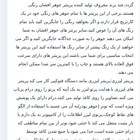
گردد.چند برند معروف تولید کننده پرینتر جوهر افشان رنگی
هستند.برخی از این پرینتر ها با تمام جوهر های رنگی خود در یک
کارتریج قرار دارند.و اگر بخواهید رنگی را جایگرین کنید باید تمام
رنگ های آن را عوض کنید.سایر پرنتر های جوهر افشان به شما
امکان می دهند جوهر را به صورت جداگانه جایگزین کنید.و اگر می
خواهید از یک رنگ بیشتر از سایر رنگ ها استفاده کنید این پرینتر ها
انتخاب مناسبی برای شما می باشند.این پرینتر های دارای سرعت
فوق العاده بالای هستند و چاپ را با کمترین سر صدا ممکن انجام
می دهند.
پرینتر لیزری:پرینتر لیزری مانند دستگاه فتوکپی کار می کند.پرینتر
های لیزری با هدایت پرتو لیزر به یک آینه که پرتو را روی درام پرتاپ
می کنند،تصاویر را روی کاغذ تولید می کنند.درام دارای یک پوشش
ویژه است که تونر (جوهر پودر)به آن می چسبد.با استفاده از الگو
های نقاط کوچک،پرتوی لیزر اطلاعات را از کامپیوتر به یک دارم با
بار مثبت منتقل می کند تا خنثی شود.تونر از بین تمام مناطقی که
درام خنثی شده است،جدا می شود.با جمع شدن کاغذ توسط
درام،تونر به کاغذ منتقل می شود و بعد توسط یک غلطک پرس که