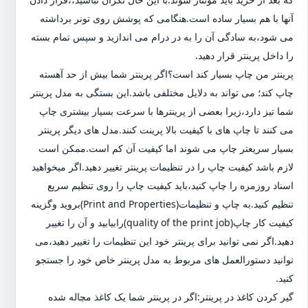
آنها با هم بسیار ساده است.هنگامی که پوشش روی تونر برداشته
می شود،به سادگی آن را به در درام می اندازید و سپس تمام بسته
را داخل پرینتر قرار دهید.
پرینتر من چاپ بسیار کند است؟اگر پرینتر شما بیش از حد آهسته
چاپ کند؛ می تواند به دلایل مختلفی باشد.این بستگی به مدل پرینتر
شما تیز دارد،زیرا بعضی از پرینترها با سرعت بسیار بیشتری چاپ
می کنند تا چاپ های با کیفیت بالا پرینت کنند.مدل های دیگر پرینتر
بسیار سریعتر چاپ می شوند اما کیفیت آن کم است.ممکن است
لازم باشد کیفیت چاپ را در تنظیمات پرینتر تغییر دهید.اگر میخواهید
اسناد روزمره را چاپ کنید،باید کیفیت چاپ را روی تنظیم سریع
تنظیم کنید.به چاپ و تنظیمات(Print and Properties)بروید وگزینه
کیفیت کار چاپ(quality of the print job)رابیابید و آن را تغییر
دهید.اگر نمی توانید برای پرینتر خود این تنظیمات را تغییر دهید،می
توانید دستورالعمل های مربوط به مدل پرینتر خاص خود را جستجو
کنید.
گیر کردن کاغذ در پرینتر:اگر در پرینتر شما یک کاغذ مچاله شده