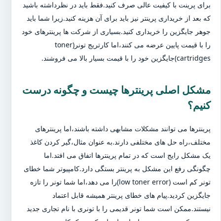
برای پرینت با کیفیت عالی صرف کنید.فقط باید در نظرداشته باشید
که بعد از خریداری پرینتر نیز باید برای آن هزینه کنید.زیرا شما باید
جوهر جایگزین را خریداری کنید.بسیاری از شرکت ها پرینترهای خود
را با قیمت پایین عرضه می کنند،اما کارتریج تونر(toner
cartridges)جایگزین خود را با قیمت بسیار بالا می فروشند.
مشکل اصلی پرینترها چیست و چگونه درست
کنیم؟
پرینترها می توانند مشکلات مشابهی داشته باشند،اما پرینترهای
مختلف،راه حل های مختلفی دارند.به عنوان مثال،گیر کردن کاغذ
یک مشکل رایج است که در تمام پرینترها اتفاق می افتد.اما
چگونگی رفع این مشکل به پرینتر بستگی دارد.کامپیوتر شما خطای
تونر کم است (low toner error)را می دهد،اما شما تونر را تازه
جایگزین کردید.پیام های خطای پرینتر همیشه قابل اعتماد
نیستند.ممکن است شما تونر قدیمی را با تونری با نام تجاری جدید