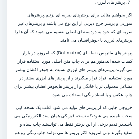
پرینتر های لیزری
اگر بخواهیم مثالی برای پرینترهای ضربه ای بزنیم،پرینترهای
سوزنی و پرینتر چرخ دیزنی از این نوع می باشند و پرینترهای غیر
ضربه ای که خود به دودسته ای اصلی تقسیم می شوند که آن ها را
پرینترهای لیزری یا جوهرافشان می نامند.
پرینتر های ماتریس نقطه ای (Dot-matrix)،که امروزه در بازار
کمیاب شده اند،هنوز هم برای چاپ متن اصلی مورد استفاده قرار
می گیرند.پرینترهای پرینتر های لیزری نسبت به جوهر افشان بیشتر
مورد استفاده افراد قرار میگیرند و از پرینتر های لیزری بیشتر در
مشاغل معمولی تر یا خانگی و از پرینتر هایجوهر افشان بیشتر برای
چاپ عکس و یا اسناد رنگی استفاده می شود.
خروجی چاپی که از پرینتر های تولید می شود اغلب یک نسخه کپی
سخت نامیده می شود،که نسخه فیزیکی همان سند الکترونیکی می
باشد.در قدیم برخی از این پرینتر فقط می توانستند چاپ سیاه و
سفید بگیرند ولی امروزه اکثر پرینتر ها می توانند چاپ رنگی رو هم