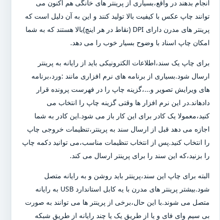
انجام بدهند در واقع،بسیاری از پرینتر های خانگی هم اکنون می
توانند چاپ عکس با کیفیت بالا تولید کنند و این به آن دلیل است که
پرینتر های مدرن دارای DPI (نقاط در هر اینچ)بالا هستند که به شما
امکان چاپ اسناد با وضوح بسیار خوب را می دهد.
برای چاپ یک سند،اطلاعات الکترونیکی باید از رایانه به پرینتر
ارسال شود.بسیاری از برنامه های نرم افزاری مانند :ورد،برنامه
های ویرایش تصویر و...،گزینه چاپ را در فهرست پرونده قرار
دادهاند.در این نرم افزار ها وقتی گزینه چاپ را انتخاب می
کنید،معمولا یک کادر برای این کار باز می شود.این کادر به شما
اجازه می دهد قبل از ارسال سند به پرینتر،تنظیمات خروجی چاپ
را انتخاب کنید.پس از انتخاب تنظیمات مناسب،می توانید دکمه چاپ
را بزنید،که این سند را برای پرینتر ارسال می کند.
البته برای چاپ این سند،پرینتر باید روشن و به رایانه متصل
شود.بیشتر پرینتر های مدرن با یه کابل استاندارد USB به رایانه
متصل می شوند.با این حال،برخی از پرینتر ها می توانند به صورت
بی سیم وای فای و یا از طریق یک یا چند رایانه از طریق شبکه