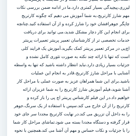
لیزری،پیچیدگی بسیار کمتری دارد.ما در ادامه ضمن بررسی نکات
مهم شارژ کارتریج،به شما آموزش می دهیم که چگونه کارتریج
چاپگر جوهرافشان خود را شارژ کرده و از آن استفاده کنید.چنانچه
برای انجام این کار دچار مشکل شدید،می توانید برای دریافت
خدمات تخصصی تر از کارشناسان تعمیر پرینتر تعمیرات پرینتر
اچ‌پی در مرکز تعمیر پرینتر کمک بگیرید.آموزش یک فرایند کلی
است که تنها با ارائه چند نکته به صورت تئوری کامل نشده و
جزئیات بسیار زیادی دارد.نباید انتظار داشته باشید که تنها به واسطه
آشنایی با مراحل شارژ کارتریج،قادر به انجام این عملیات
باشید.برای این شما همراهان عزیز به صورت عملی با مراحل کار
آشنا شوید،فیلم آموزش شارژ کارتریج را به شما عزیزان ارائه
خواهیم داد.در این فیلم کارشناس پرینتر اچ پی را باز کرده و
کارتریج را از آن خارج می کند.سپس با استفاده از یک سرنگ،جوهر
را به داخل آن تزریق می کند.در نهایت کارتریج مجددا سر جای خود
قرار گرفته و دستگاه مجددا بسته می شود.تماشای مراحل کار شما
را با جزئیات و نکات حساس و مهم آن آشنا می کند.همچنین با نحوه