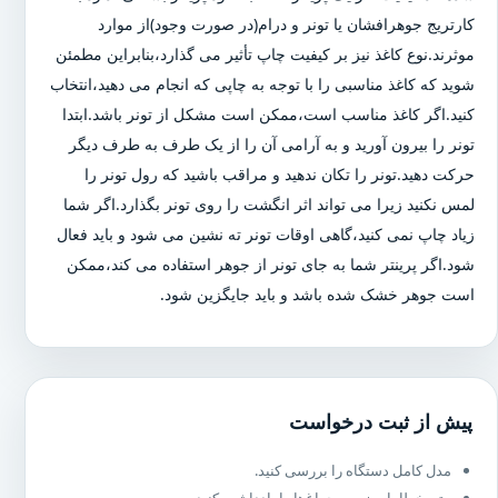
کارتریج جوهرافشان یا تونر و درام(در صورت وجود)از موارد
موثرند.نوع کاغذ نیز بر کیفیت چاپ تأثیر می گذارد،بنابراین مطمئن
شوید که کاغذ مناسبی را با توجه به چاپی که انجام می دهید،انتخاب
کنید.اگر کاغذ مناسب است،ممکن است مشکل از تونر باشد.ابتدا
تونر را بیرون آورید و به آرامی آن را از یک طرف به طرف دیگر
حرکت دهید.تونر را تکان ندهید و مراقب باشید که رول تونر را
لمس نکنید زیرا می تواند اثر انگشت را روی تونر بگذارد.اگر شما
زیاد چاپ نمی کنید،گاهی اوقات تونر ته نشین می شود و باید فعال
شود.اگر پرینتر شما به جای تونر از جوهر استفاده می کند،ممکن
است جوهر خشک شده باشد و باید جایگزین شود.
پیش از ثبت درخواست
مدل کامل دستگاه را بررسی کنید.