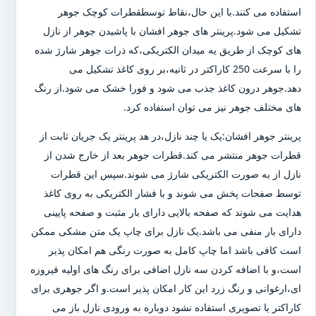
استفاده می کنند.با این حال،نقاط توسطقطرات کوچک جوهر
تشکیل می شود.پرینتر های جوهر افشان با پاشیدن جوهر از نازل
های کوچک از طریق یه میدان الکتریکی،که ذرات جوهر شارژ شده
را با سرعت 250 کاراکتر در ثانیه،بر روی کاغذ تشکیل می
دهد.جوهر درون کاغذ جذب می شود و فورا خشک می شود.از رنگ
های مختلف جوهر نیز می توان استفاده کرد.
پرینتر جوهر افشان:یک یا چند نازل،در هد پرینتر یک جریان ثابت از
قطرات جوهر منتشر می کند.قطرات جوهر بعد از خارج شدن از
نازل از به صورت الکتریکی شارژ می شوند.سپس این قطرات
توسط صفحات پخش می شوند و با فشار الکتریکی به روی کاغذ
هدایت می شوند که صفحه بالایی دارای بار مثبت و صفحه پایینی
دارای بار منفی می باشد.یک نازل برای چاپ یک متن مشکی ممکن
است کافی باشد اما چاپ کامل به صورت رنگی هم امکان پذیر
است،و با اضافه کردن سه نازل اضافی برای رنگ های اولیه فیروزه
ای،ارغوانی و رنگ زرد این کار امکان پذیر است.و اگر جوهری برای
کاراکتر یا تصویری استفاده نشود دوباره به ورودی نازل باز می