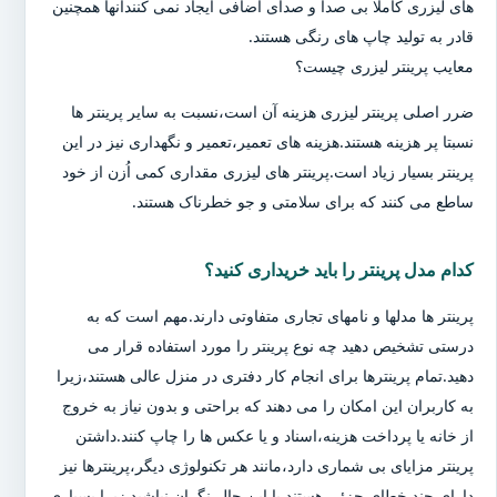
های لیزری کاملا بی صدا و صدای اضافی ایجاد نمی کنندآنها همچنین
قادر به تولید چاپ های رنگی هستند.
معایب پرینتر لیزری چیست؟
ضرر اصلی پرینتر لیزری هزینه آن است،نسبت به سایر پرینتر ها
نسبتا پر هزینه هستند.هزینه های تعمیر،تعمیر و نگهداری نیز در این
پرینتر بسیار زیاد است.پرینتر های لیزری مقداری کمی اُزن از خود
ساطع می کنند که برای سلامتی و جو خطرناک هستند.
کدام مدل پرینتر را باید خریداری کنید؟
پرینتر ها مدلها و نامهای تجاری متفاوتی دارند.مهم است که به
درستی تشخیص دهید چه نوع پرینتر را مورد استفاده قرار می
دهید.تمام پرینترها برای انجام کار دفتری در منزل عالی هستند،زیرا
به کاربران این امکان را می دهند که براحتی و بدون نیاز به خروج
از خانه یا پرداخت هزینه،اسناد و یا عکس ها را چاپ کنند.داشتن
پرینتر مزایای بی شماری دارد،مانند هر تکنولوژی دیگر،پرینترها نیز
دارای چند خطای جزئی هستند.با این حال،نگران نباشید زیرا بسیاری