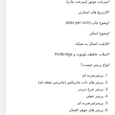
•سرعت موتور (سرعت چاپ)
•کارتریج های استارتر
•وضوح چاپ (dots per inch)
•وضوح اسکن
•قابلیت اتصال به شبکه
•اسلات حافظه،بلوتوث و PictBridge
انواع پرینتر چیست؟
پرینترضربه ای
پرینتر های دات ماتریکس (ماتریس نقطه ای)
پرینتر چرخ دیزنی
پرینتر خطی
پرینترغیرضربه ای
پرینتر های جوهر افشان