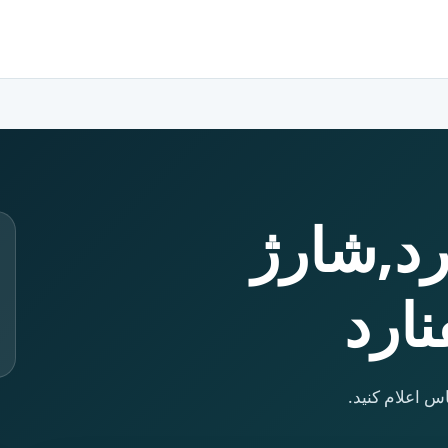
رد,شارژ
نارد
س اعلام کنید.