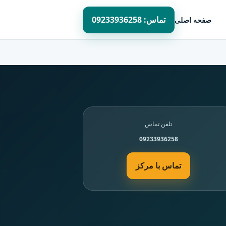
تماس: 09233936258
صفحه اصلی
تلفن تماس
09233936258
تماس با مرکز