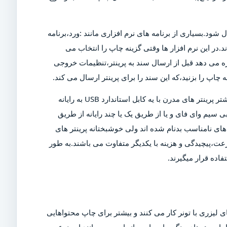
ل شود.بسیاری از برنامه های نرم افزاری مانند :ورد،برنامه
د.در این نرم افزار ها وقتی گزینه چاپ را انتخاب می
ازه می دهد قبل از ارسال سند به پرینتر،تنظیمات خروجی
چاپ را بزنید،که این سند را برای پرینتر ارسال می کند.
البته برای چاپ این سند،پرینتر باید روشن و به رایانه متصل شود.بیشتر پرینتر های مدرن با یه کابل استاندارد USB به رایانه
 سیم وای فای و یا از طریق یک یا چند رایانه از طریق
ی نامناسب بدنام شده اند ولی خوشبختانه پرینتر های
عت،پیچیدگی و هزینه با یکدیگر متفاوت می باشند.به طور
اده قرار میگیرند.
 لیزری با تونر کار می کنند و بیشتر برای چاپ محتواهایی