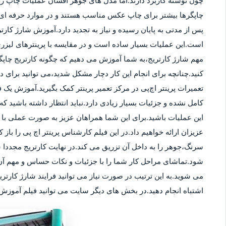
چون نوشته کاربرد دارند.اما مدل های جوهر افشان عملیات چاپ را ب
چاپگرها بیشتر برای چاپ عکس مناسب هستند و در موارد حرفه ای نی
پس از مدتی به پایان رسیده و نیاز به تجدید دارد.آموزش شارژ کار
است.این عملیات بسیار ساده است و در مقایسه با پرینترهای لیزر
مهم شارژ کارتریج،به شما آموزش می دهیم که چگونه کارتریج چاپگر
کنید.چنانچه برای انجام این کار دچار مشکل شدید،می توانید برای
تعمیرات پرینتر اچ‌پی در مرکز تعمیر پرینتر کمک بگیرید.آموزش یک ف
کامل نشده و جزئیات بسیار زیادی دارد.نباید انتظار داشته باشید که 
این عملیات باشید.برای این شما همراهان عزیز به صورت عملی با م
عزیزان ارائه خواهیم داد.در این فیلم کارشناس پرینتر اچ پی را باز 
سرنگ،جوهر را به داخل آن تزریق می کند.در نهایت کارتریج مجددا 
شود.تماشای مراحل کار شما را با جزئیات و نکات حساس و مهم آن 
می شوید.به این ترتیب در صورت نیاز می توانید فرایند شارژ کارتر
اشتباه انجام دهید.در بخش های دیگر سایت می توانید فیلم آموزش ش