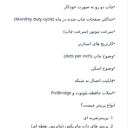
•چاپ دو رو به صورت خودکار
•حداکثر صفحات چاپ شده در ماه (Monthly duty cycle)
•سرعت موتور (سرعت چاپ)
•کارتریج های استارتر
•وضوح چاپ (dots per inch)
•وضوح اسکن
•قابلیت اتصال به شبکه
•اسلات حافظه،بلوتوث و PictBridge
انواع پرینتر چیست؟
پرینترضربه ای
پرینتر های دات ماتریکس (ماتریس نقطه ای)