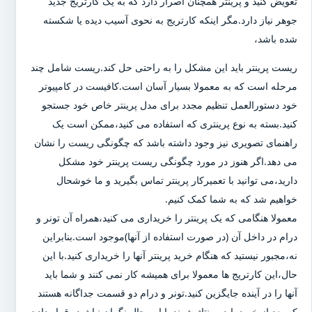
تعویض کنید و پرینتر همچنان اصرار دارد که به یک کارتریج جدید
جوهر نیاز دارد.مگر اینکه کارتریج به نحوی آسیب دیده یا شکسته
شده باشد،
ریست پرینتر باید این مشکل را به راحتی حل کند.ریست شامل چند
مرحله است که به معمولا بسیار آسان است.کافیست در کامپیوتر
خود دستورالعمل تنظیم مجدد برای مدل پرینتر خاص خود جستجو
کنید.بسته به نوع پرینتری که استفاده می کنید،ممکن است یک
راهنمای تصویری نیز وجود داشته باشد که چگونگی ریست را نشان
می دهد.اگر هنوز در مورد چگونگی ریست پرینتر خود مشکل
دارید،می توانید با تعمیرکار پرینتر تماس بگیرید و ما خوشحال
خواهیم شد که به شما کمک کنیم.
معمولا هنگامی که یک پرینتر را خریداری می کنید،همراه آن تونر و
درام در داخل آن (در صورت استفاده از آنها)موجود است.بنابراین
نه،مجبور نیستید که هنگام خرید پرینتر آنها را خریداری کنید.با این
حال،این کارتریج ها معمولا برای همیشه کار نمی کنند و شما باید
آنها را در آینده جایگزین کنید.تونر و درام دو قسمت جداگانه هستند
که بعد از خرید باید مونتاژ شوند.با این حال نگران نباشید،،قرار دادن