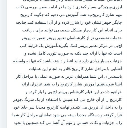
لیزری،پیچیدگی بسیار کمتری دارد.ما در ادامه ضمن بررسی نکات
مهم شارژ کارتریج،به شما آموزش می دهیم که چگونه کارتریج
چاپگر جوهرافشان خود را شارژ کرده و از آن استفاده کنید.چنانچه
برای انجام این کار دچار مشکل شدید،می توانید برای دریافت
خدمات تخصصی تر از کارشناسان تعمیر پرینتر تعمیرات پرینتر
اچ‌پی در مرکز تعمیر پرینتر کمک بگیرید.آموزش یک فرایند کلی
است که تنها با ارائه چند نکته به صورت تئوری کامل نشده و
جزئیات بسیار زیادی دارد.نباید انتظار داشته باشید که تنها به واسطه
آشنایی با مراحل شارژ کارتریج،قادر به انجام این عملیات
باشید.برای این شما همراهان عزیز به صورت عملی با مراحل کار
آشنا شوید،فیلم آموزش شارژ کارتریج را به شما عزیزان ارائه
خواهیم داد.در این فیلم کارشناس پرینتر اچ پی را باز کرده و
کارتریج را از آن خارج می کند.سپس با استفاده از یک سرنگ،جوهر
را به داخل آن تزریق می کند.در نهایت کارتریج مجددا سر جای خود
قرار گرفته و دستگاه مجددا بسته می شود.تماشای مراحل کار شما
را با جزئیات و نکات حساس و مهم آن آشنا می کند.همچنین با نحوه