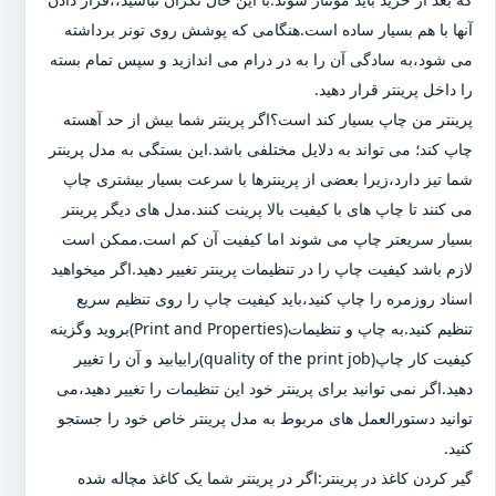
آنها با هم بسیار ساده است.هنگامی که پوشش روی تونر برداشته
می شود،به سادگی آن را به در درام می اندازید و سپس تمام بسته
را داخل پرینتر قرار دهید.
پرینتر من چاپ بسیار کند است؟اگر پرینتر شما بیش از حد آهسته
چاپ کند؛ می تواند به دلایل مختلفی باشد.این بستگی به مدل پرینتر
شما تیز دارد،زیرا بعضی از پرینترها با سرعت بسیار بیشتری چاپ
می کنند تا چاپ های با کیفیت بالا پرینت کنند.مدل های دیگر پرینتر
بسیار سریعتر چاپ می شوند اما کیفیت آن کم است.ممکن است
لازم باشد کیفیت چاپ را در تنظیمات پرینتر تغییر دهید.اگر میخواهید
اسناد روزمره را چاپ کنید،باید کیفیت چاپ را روی تنظیم سریع
تنظیم کنید.به چاپ و تنظیمات(Print and Properties)بروید وگزینه
کیفیت کار چاپ(quality of the print job)رابیابید و آن را تغییر
دهید.اگر نمی توانید برای پرینتر خود این تنظیمات را تغییر دهید،می
توانید دستورالعمل های مربوط به مدل پرینتر خاص خود را جستجو
کنید.
گیر کردن کاغذ در پرینتر:اگر در پرینتر شما یک کاغذ مچاله شده