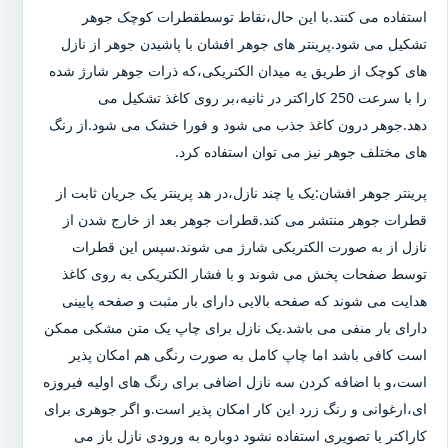
استفاده می کنند.با این حال،نقاط توسطقطرات کوچک جوهر
تشکیل می شود.پرینتر های جوهر افشان با پاشیدن جوهر از نازل
های کوچک از طریق یه میدان الکتریکی،که ذرات جوهر شارژ شده
را با سرعت 250 کاراکتر در ثانیه،بر روی کاغذ تشکیل می
دهد.جوهر درون کاغذ جذب می شود و فورا خشک می شود.از رنگ
های مختلف جوهر نیز می توان استفاده کرد.
پرینتر جوهر افشان:یک یا چند نازل،در هد پرینتر یک جریان ثابت از
قطرات جوهر منتشر می کند.قطرات جوهر بعد از خارج شدن از
نازل از به صورت الکتریکی شارژ می شوند.سپس این قطرات
توسط صفحات پخش می شوند و با فشار الکتریکی به روی کاغذ
هدایت می شوند که صفحه بالایی دارای بار مثبت و صفحه پایینی
دارای بار منفی می باشد.یک نازل برای چاپ یک متن مشکی ممکن
است کافی باشد اما چاپ کامل به صورت رنگی هم امکان پذیر
است،و با اضافه کردن سه نازل اضافی برای رنگ های اولیه فیروزه
ای،ارغوانی و رنگ زرد این کار امکان پذیر است.و اگر جوهری برای
کاراکتر یا تصویری استفاده نشود دوباره به ورودی نازل باز می