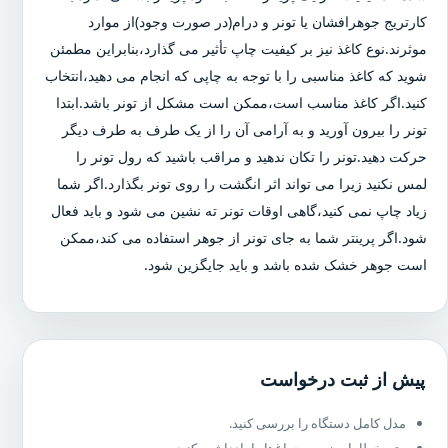
کارتریج جوهرافشان یا تونر و درام(در صورت وجود)از موارد
موثرند.نوع کاغذ نیز بر کیفیت چاپ تأثیر می گذارد،بنابراین مطمئن
شوید که کاغذ مناسبی را با توجه به چاپی که انجام می دهید،انتخاب
کنید.اگر کاغذ مناسب است،ممکن است مشکل از تونر باشد.ابتدا
تونر را بیرون آورید و به آرامی آن را از یک طرف به طرف دیگر
حرکت دهید.تونر را تکان ندهید و مراقب باشید که رول تونر را
لمس نکنید زیرا می تواند اثر انگشت را روی تونر بگذارد.اگر شما
زیاد چاپ نمی کنید،گاهی اوقات تونر ته نشین می شود و باید فعال
شود.اگر پرینتر شما به جای تونر از جوهر استفاده می کند،ممکن
است جوهر خشک شده باشد و باید جایگزین شود.
پیش از ثبت درخواست
مدل کامل دستگاه را بررسی کنید.