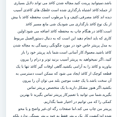
باشد،نمیتوانید پرینت کنید.مچاله شدن کاغذ می تواند دلایل بسیاری
از جمله:کاغذ اشتباه بارگذاری شده است غلطک های کاغذی آسیب
دیده اند کاغذ مصرفی،کثیف و یا مرطوب است محفظه کاغذ با بیش
از یک نوع کاغذ بارگذاری می شودیک شی مانع مسیر کاغذ
است:کاغذ در هنگام چاپ به محفظه کاغذ اضافه می شود:اولین
کاری که باید انجام دهید این است که به دنبال دستورالعمل مربوط
به مدل پرینتر خاص خود در مورد چگونگی رسیدگی به مچاله شدن
کاغذ باشید.معمولا،کار آسانی است.شما باید پرینتر خود را باز
کنید،.اگر نمیخواهید به پرینتر آسیب بزنید تونر و درام را بیرون
بیاورید و کاغذ را به آرامی بکشید.گاهی اوقات گیر کاغذ تنها با یک
قطعه کوچک از کاغذ ایجاد می شود که ممکن است دسترسی به
آن سخت باشد.با یک جفت موچین بلند می توان آن را بیرون
بکشید.اگر هنوز مشکل دارید،با یک متخصص پرینتر تماس
بگیرید.شما می توانید با تعمیرکار پرینتر تماس بگیرید تا بهترین
کمکی را که می توانیم در اختیار شما بگذاریم.
پرینتر من چاپ می کند،اما صفحات رگه ای،غیر واضح و یا محو
شده اند:کیفیت کار یک پرینتر فقط به خود پرینتر بستگی ندارد بلکه