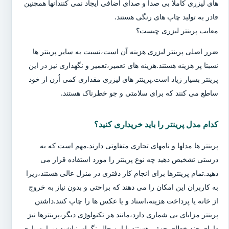
های لیزری کاملا بی صدا و صدای اضافی ایجاد نمی کنندآنها همچنین
قادر به تولید چاپ های رنگی هستند.
معایب پرینتر لیزری چیست؟
ضرر اصلی پرینتر لیزری هزینه آن است،نسبت به سایر پرینتر ها
نسبتا پر هزینه هستند.هزینه های تعمیر،تعمیر و نگهداری نیز در این
پرینتر بسیار زیاد است.پرینتر های لیزری مقداری کمی اُزن از خود
ساطع می کنند که برای سلامتی و جو خطرناک هستند.
کدام مدل پرینتر را باید خریداری کنید؟
پرینتر ها مدلها و نامهای تجاری متفاوتی دارند.مهم است که به
درستی تشخیص دهید چه نوع پرینتر را مورد استفاده قرار می
دهید.تمام پرینترها برای انجام کار دفتری در منزل عالی هستند،زیرا
به کاربران این امکان را می دهند که براحتی و بدون نیاز به خروج
از خانه یا پرداخت هزینه،اسناد و یا عکس ها را چاپ کنند.داشتن
پرینتر مزایای بی شماری دارد،مانند هر تکنولوژی دیگر،پرینترها نیز
دارای چند خطای جزئی هستند.با این حال،نگران نباشید زیرا بسیاری