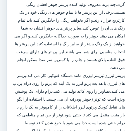
گردد.چند برند معروف تولید کننده پرینتر جوهر افشان رنگی
هستند.برخی از این پرینتر ها با تمام جوهر های رنگی خود در یک
کارتریج قرار دارند.و اگر بخواهید رنگی را جایگرین کنید باید تمام
رنگ های آن را عوض کنید.سایر پرنتر های جوهر افشان به شما
امکان می دهند جوهر را به صورت جداگانه جایگزین کنید.و اگر می
خواهید از یک رنگ بیشتر از سایر رنگ ها استفاده کنید این پرینتر ها
انتخاب مناسبی برای شما می باشند.این پرینتر های دارای سرعت
فوق العاده بالای هستند و چاپ را با کمترین سر صدا ممکن انجام
می دهند.
پرینتر لیزری:پرینتر لیزری مانند دستگاه فتوکپی کار می کند.پرینتر
های لیزری با هدایت پرتو لیزر به یک آینه که پرتو را روی درام پرتاپ
می کنند،تصاویر را روی کاغذ تولید می کنند.درام دارای یک پوشش
ویژه است که تونر (جوهر پودر)به آن می چسبد.با استفاده از الگو
های نقاط کوچک،پرتوی لیزر اطلاعات را از کامپیوتر به یک دارم با
بار مثبت منتقل می کند تا خنثی شود.تونر از بین تمام مناطقی که
درام خنثی شده است،جدا می شود.با جمع شدن کاغذ توسط
درام،تونر به کاغذ منتقل می شود و بعد توسط یک غلطک پرس که