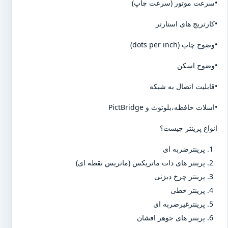
•سرعت موتور (سرعت چاپ)
•کارتریج های استارتر
•وضوح چاپ (dots per inch)
•وضوح اسکن
•قابلیت اتصال به شبکه
•اسلات حافظه،بلوتوث و PictBridge
انواع پرینتر چیست؟
پرینترضربه ای
پرینتر های دات ماتریکس (ماتریس نقطه ای)
پرینتر چرخ دیزنی
پرینتر خطی
پرینترغیرضربه ای
پرینتر های جوهر افشان