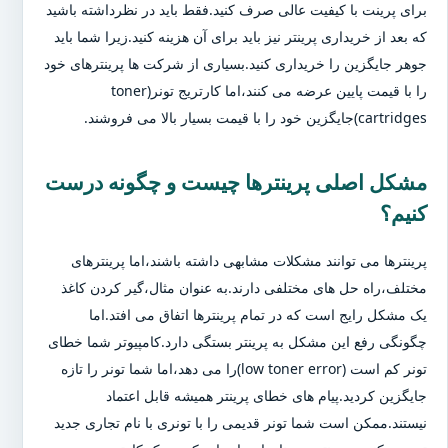
برای پرینت با کیفیت عالی صرف کنید.فقط باید در نظرداشته باشید
که بعد از خریداری پرینتر نیز باید برای آن هزینه کنید.زیرا شما باید
جوهر جایگزین را خریداری کنید.بسیاری از شرکت ها پرینترهای خود
را با قیمت پایین عرضه می کنند،اما کارتریج تونر(toner
cartridges)جایگزین خود را با قیمت بسیار بالا می فروشند.
مشکل اصلی پرینترها چیست و چگونه درست
کنیم؟
پرینترها می توانند مشکلات مشابهی داشته باشند،اما پرینترهای
مختلف،راه حل های مختلفی دارند.به عنوان مثال،گیر کردن کاغذ
یک مشکل رایج است که در تمام پرینترها اتفاق می افتد.اما
چگونگی رفع این مشکل به پرینتر بستگی دارد.کامپیوتر شما خطای
تونر کم است (low toner error)را می دهد،اما شما تونر را تازه
جایگزین کردید.پیام های خطای پرینتر همیشه قابل اعتماد
نیستند.ممکن است شما تونر قدیمی را با تونری با نام تجاری جدید