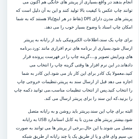
انجام بدهند در واقع،بسیاری از پرینتر های خانگی هم اکنون می
توانند چاپ عکس با کیفیت بالا تولید کنند و این به آن دلیل است که
پرینتر های مدرن دارای DPI (نقاط در هر اینچ)بالا هستند که به شما
امکان چاپ اسناد با وضوح بسیار خوب را می دهد.
برای چاپ یک سند،اطلاعات الکترونیکی باید از رایانه به پرینتر
ارسال شود.بسیاری از برنامه های نرم افزاری مانند :ورد،برنامه
های ویرایش تصویر و...،گزینه چاپ را در فهرست پرونده قرار
دادهاند.در این نرم افزار ها وقتی گزینه چاپ را انتخاب می
کنید،معمولا یک کادر برای این کار باز می شود.این کادر به شما
اجازه می دهد قبل از ارسال سند به پرینتر،تنظیمات خروجی چاپ
را انتخاب کنید.پس از انتخاب تنظیمات مناسب،می توانید دکمه چاپ
را بزنید،که این سند را برای پرینتر ارسال می کند.
البته برای چاپ این سند،پرینتر باید روشن و به رایانه متصل
شود.بیشتر پرینتر های مدرن با یه کابل استاندارد USB به رایانه
متصل می شوند.با این حال،برخی از پرینتر ها می توانند به صورت
بی سیم وای فای و یا از طریق یک یا چند رایانه از طریق شبکه