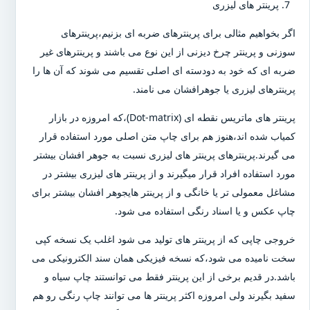
پرینتر های لیزری
اگر بخواهیم مثالی برای پرینترهای ضربه ای بزنیم،پرینترهای
سوزنی و پرینتر چرخ دیزنی از این نوع می باشند و پرینترهای غیر
ضربه ای که خود به دودسته ای اصلی تقسیم می شوند که آن ها را
پرینترهای لیزری یا جوهرافشان می نامند.
پرینتر های ماتریس نقطه ای (Dot-matrix)،که امروزه در بازار
کمیاب شده اند،هنوز هم برای چاپ متن اصلی مورد استفاده قرار
می گیرند.پرینترهای پرینتر های لیزری نسبت به جوهر افشان بیشتر
مورد استفاده افراد قرار میگیرند و از پرینتر های لیزری بیشتر در
مشاغل معمولی تر یا خانگی و از پرینتر هایجوهر افشان بیشتر برای
چاپ عکس و یا اسناد رنگی استفاده می شود.
خروجی چاپی که از پرینتر های تولید می شود اغلب یک نسخه کپی
سخت نامیده می شود،که نسخه فیزیکی همان سند الکترونیکی می
باشد.در قدیم برخی از این پرینتر فقط می توانستند چاپ سیاه و
سفید بگیرند ولی امروزه اکثر پرینتر ها می توانند چاپ رنگی رو هم