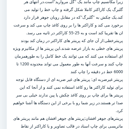
زیرا مکانسیم چاپ مانند یک "گل مروارید"است.در انتهای هر
گلبرگ یک کاراکتر کاملا شکل گرفته و چاپ خط را تولید می
کند.یک چکش به "گلبرگ"که در مقابل روبان جوهر قرار دارد
برخورد می کند و کاراکتر ها را بر روی کاغذ چاپ می کند و سرعت
ان ها تقریبا کند است و به 25-55 کاراکتر در ثانیه می رسد.
پرینترخطی:از آن جای که پرینتر های کاراکتر در زمان کند بودند
پرینتر های خطی به بازار عرضه شدند.این پرینتر ها از مکانیزم ویژه
ای استفاده می کنند که می توانند یک خط کامل را به طورهمزمان
چاپ کنند و سرعت آنها به طور معمول می تواند محدوده 1200 تا
6000 خط در دقیقه را چاپ کنند
پرینتر غیرضربه ای: پرینتر های غیر ضربه ای از دستگاه قابل توجه
برای تولید کاراکتر ها رو کاغذ استفاده نمی کنند و از آنجا که این
پرینتر ها برای چاپ بر روی کاغذ چکش یا پین ندارند خیلی بی سر
صدا تر هستند.در زیر شما رو با برخی از این دستگاه ها آشنا خواهیم
کرد.
پرینترهای جوهر افشان:پرینتر های جوهر افشان هم مانند پرینتر های
ماتریسی برای چاپ اسناد در قالب تصاویر و یا کاراکتر از نقاط