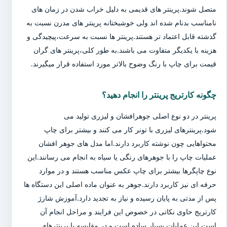
متصل شوند.پرینتر های قدیمی به دلیل خراب شدن در زمان های
نامناسب بدنام شده اند ولی خوشبختانه پرینتر های مدرن نسبت به
گذشته قابل اعتماد تر هستند.پرینتر ها نسبت به سرعت،پیچیدگی و
هزینه با یکدیگر متفاوت می باشند.به طور کلی،پرینتر های گران
قیمت برای چاپ با رنگ وضوح بالاتر مورد استفاده قرار میگیرند.
چگونه کارتریج پرینتر را انجام دهید؟
پرینتر در دو نوع اصلی جوهرافشان و لیزری تولید می
شود.پرینترهای لیزری با تونر کار می کنند و بیشتر برای چاپ
محتواهایی چون نوشته کاربرد دارند.اما مدل های جوهر افشان
عملیات چاپ را با جوهرهای رنگی یا سیاه به انجام می رسانند.این
نوع چاپگرها بیشتر برای چاپ عکس مناسب هستند و در موارد
حرفه ای نیز کاربرد دارند.جوهر به عنوان ماده اصلی این دستگاه ها
پس از مدتی به پایان رسیده و نیاز به تجدید دارد.آموزش شارژ
کارتریج حاوی نکاتی در خصوص این فرایند و مراحل انجام آن
است.این عملیات بسیار ساده است و در مقایسه با پرینترهای