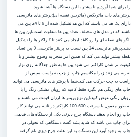
را برای شما آوردیم تا بیشتر با این دستگاه ها آشنا شوید.
پرینتر های دات ماتریکس (ماتریس نقطه ای):پرینتر های ماتریسی
دارای یک هد می باشند که این هد تشکیل شده از 9 تا 24 پین می
باشند که در مدل های مختلف تعداد پین ها متفاوت است.این پین ها
الگو های نقطه ای را رو کاغذ ایجاد می کنند تا کاراکتر ها را تشکیل
دهند.پرینتر ماتریسی 24 پین نسبت به پرینتر ماتریسی 9 پین تعداد
نقطه بیشتر تولید می کند که همین امر منجر به وضوح بیشتر و با
کیفیت تر شدن کاراکتر می شود.پین ها به طور جداگانه روی نوار
ضربه می زنند زیرا مکانسیم چاپ از چپ به راست سپس از
راست به چپ حرکت می کند.شما با پرینتر های ماتریسی می توانید
چاپ های رنگی هم بگیرد فقط کافیه که روبان مشکی رنگ را با
روبان رنگی عوض کنید.این نوع پرینتر ها ارزان قیمت می باشند و
به طور معمول با سرعت 600-100 کاراکتر در ثانیه می توانند کار
چاپ رو انجام بدهند.دستگاه چرخ دیزنی یکی از دستگاه های قدیمی
برای چاپ می باشد که شاید بشه گفت دستگاهی که تحولی در
چاپ به وجود آورد این دستگاه به این علت چرخ دیزی نام گرفته