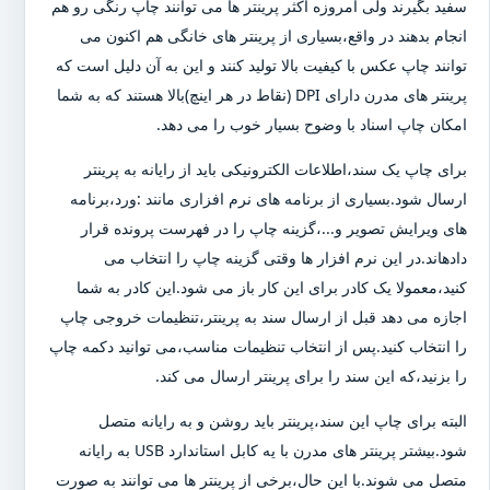
سفید بگیرند ولی امروزه اکثر پرینتر ها می توانند چاپ رنگی رو هم
انجام بدهند در واقع،بسیاری از پرینتر های خانگی هم اکنون می
توانند چاپ عکس با کیفیت بالا تولید کنند و این به آن دلیل است که
پرینتر های مدرن دارای DPI (نقاط در هر اینچ)بالا هستند که به شما
امکان چاپ اسناد با وضوح بسیار خوب را می دهد.
برای چاپ یک سند،اطلاعات الکترونیکی باید از رایانه به پرینتر
ارسال شود.بسیاری از برنامه های نرم افزاری مانند :ورد،برنامه
های ویرایش تصویر و...،گزینه چاپ را در فهرست پرونده قرار
دادهاند.در این نرم افزار ها وقتی گزینه چاپ را انتخاب می
کنید،معمولا یک کادر برای این کار باز می شود.این کادر به شما
اجازه می دهد قبل از ارسال سند به پرینتر،تنظیمات خروجی چاپ
را انتخاب کنید.پس از انتخاب تنظیمات مناسب،می توانید دکمه چاپ
را بزنید،که این سند را برای پرینتر ارسال می کند.
البته برای چاپ این سند،پرینتر باید روشن و به رایانه متصل
شود.بیشتر پرینتر های مدرن با یه کابل استاندارد USB به رایانه
متصل می شوند.با این حال،برخی از پرینتر ها می توانند به صورت