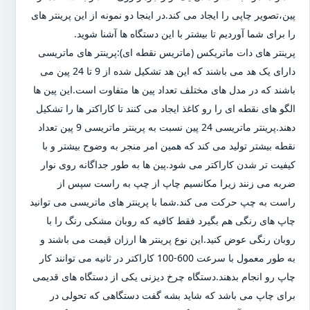
پین،تصویر چاپی را ایجاد می کند.در اینجا دو نمونه از این پرینتر های
را برای شما آوردیم تا بیشتر با این دستگاه ها آشنا شوید.
پرینتر های دات ماتریکس (ماتریس نقطه ای):پرینتر های ماتریسی
دارای یک هد می باشند که این هد تشکیل شده از 9 تا 24 پین می
باشند که در مدل های مختلف تعداد پین ها متفاوت است.این پین ها
الگو های نقطه ای را رو کاغذ ایجاد می کنند تا کاراکتر ها را تشکیل
دهند.پرینتر ماتریسی 24 پین نسبت به پرینتر ماتریسی 9 پین تعداد
نقطه بیشتر تولید می کند که همین امر منجر به وضوح بیشتر و با
کیفیت تر شدن کاراکتر می شود.پین ها به طور جداگانه روی نوار
ضربه می زنند زیرا مکانسیم چاپ از چپ به راست سپس از
راست به چپ حرکت می کند.شما با پرینتر های ماتریسی می توانید
چاپ های رنگی هم بگیرد فقط کافیه که روبان مشکی رنگ را با
روبان رنگی عوض کنید.این نوع پرینتر ها ارزان قیمت می باشند و
به طور معمول با سرعت 600-100 کاراکتر در ثانیه می توانند کار
چاپ رو انجام بدهند.دستگاه چرخ دیزنی یکی از دستگاه های قدیمی
برای چاپ می باشد که شاید بشه گفت دستگاهی که تحولی در