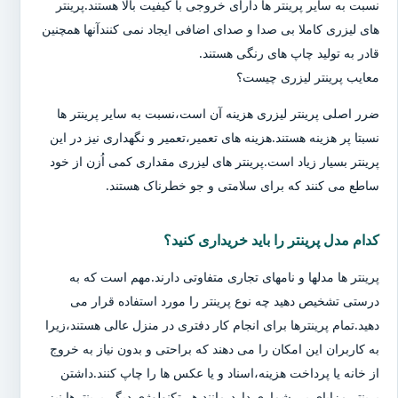
نسبت به سایر پرینتر ها دارای خروجی با کیفیت بالا هستند.پرینتر
های لیزری کاملا بی صدا و صدای اضافی ایجاد نمی کنندآنها همچنین
قادر به تولید چاپ های رنگی هستند.
معایب پرینتر لیزری چیست؟
ضرر اصلی پرینتر لیزری هزینه آن است،نسبت به سایر پرینتر ها
نسبتا پر هزینه هستند.هزینه های تعمیر،تعمیر و نگهداری نیز در این
پرینتر بسیار زیاد است.پرینتر های لیزری مقداری کمی اُزن از خود
ساطع می کنند که برای سلامتی و جو خطرناک هستند.
کدام مدل پرینتر را باید خریداری کنید؟
پرینتر ها مدلها و نامهای تجاری متفاوتی دارند.مهم است که به
درستی تشخیص دهید چه نوع پرینتر را مورد استفاده قرار می
دهید.تمام پرینترها برای انجام کار دفتری در منزل عالی هستند،زیرا
به کاربران این امکان را می دهند که براحتی و بدون نیاز به خروج
از خانه یا پرداخت هزینه،اسناد و یا عکس ها را چاپ کنند.داشتن
پرینتر مزایای بی شماری دارد،مانند هر تکنولوژی دیگر،پرینترها نیز