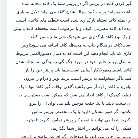
گیر کردن کاغذ در پرینتر:اگر در پرینتر شما یک کاغذ مچاله شده
باشد،نمیتوانید پرینت کنید.مچاله شدن کاغذ می تواند دلایل بسیاری
از جمله:کاغذ اشتباه بارگذاری شده است غلطک های کاغذی آسیب
دیده اند کاغذ مصرفی،کثیف و یا مرطوب است محفظه کاغذ با بیش
از یک نوع کاغذ بارگذاری می شودیک شی مانع مسیر کاغذ
است:کاغذ در هنگام چاپ به محفظه کاغذ اضافه می شود:اولین
کاری که باید انجام دهید این است که به دنبال دستورالعمل مربوط
به مدل پرینتر خاص خود در مورد چگونگی رسیدگی به مچاله شدن
کاغذ باشید.معمولا،کار آسانی است.شما باید پرینتر خود را باز
کنید،.اگر نمیخواهید به پرینتر آسیب بزنید تونر و درام را بیرون
بیاورید و کاغذ را به آرامی بکشید.گاهی اوقات گیر کاغذ تنها با یک
قطعه کوچک از کاغذ ایجاد می شود که ممکن است دسترسی به
آن سخت باشد.با یک جفت موچین بلند می توان آن را بیرون
بکشید.اگر هنوز مشکل دارید،با یک متخصص پرینتر تماس
بگیرید.شما می توانید با تعمیرکار پرینتر تماس بگیرید تا بهترین
کمکی را که می توانیم در اختیار شما بگذاریم.
پرینتر من چاپ می کند،اما صفحات رگه ای،غیر واضح و یا محو