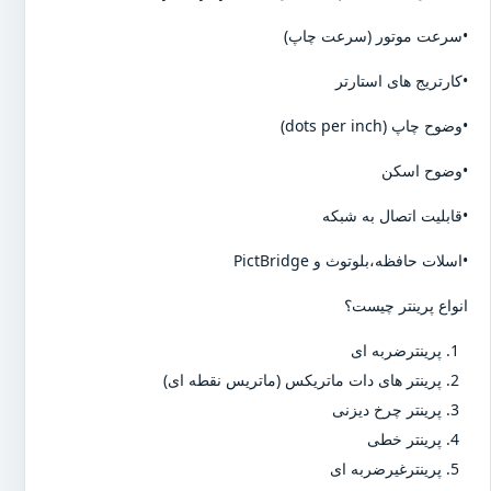
•سرعت موتور (سرعت چاپ)
•کارتریج های استارتر
•وضوح چاپ (dots per inch)
•وضوح اسکن
•قابلیت اتصال به شبکه
•اسلات حافظه،بلوتوث و PictBridge
انواع پرینتر چیست؟
پرینترضربه ای
پرینتر های دات ماتریکس (ماتریس نقطه ای)
پرینتر چرخ دیزنی
پرینتر خطی
پرینترغیرضربه ای