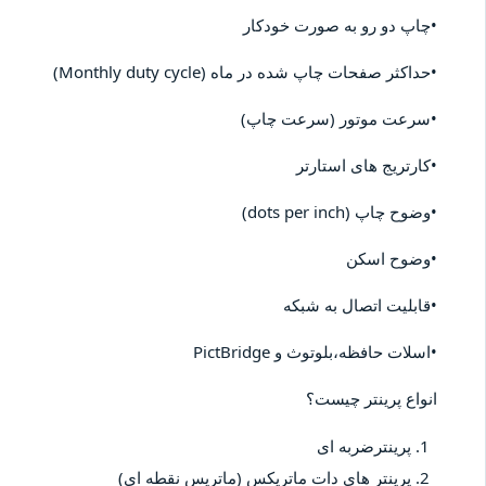
•چاپ دو رو به صورت خودکار
•حداکثر صفحات چاپ شده در ماه (Monthly duty cycle)
•سرعت موتور (سرعت چاپ)
•کارتریج های استارتر
•وضوح چاپ (dots per inch)
•وضوح اسکن
•قابلیت اتصال به شبکه
•اسلات حافظه،بلوتوث و PictBridge
انواع پرینتر چیست؟
پرینترضربه ای
پرینتر های دات ماتریکس (ماتریس نقطه ای)