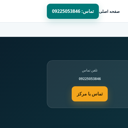
تماس: 09225053846
صفحه اصلی
تلفن تماس
09225053846
تماس با مرکز