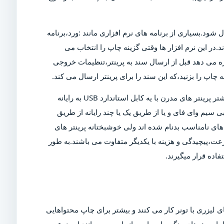
ل شود.بسیاری از برنامه های نرم افزاری مانند :ورد،برنامه
د.در این نرم افزار ها وقتی گزینه چاپ را انتخاب می
ازه می دهد قبل از ارسال سند به پرینتر،تنظیمات خروجی
چاپ را بزنید،که این سند را برای پرینتر ارسال می کند.
البته برای چاپ این سند،پرینتر باید روشن و به رایانه متصل شود.بیشتر پرینتر های مدرن با یه کابل استاندارد USB به رایانه
 سیم وای فای و یا از طریق یک یا چند رایانه از طریق
ی نامناسب بدنام شده اند ولی خوشبختانه پرینتر های
عت،پیچیدگی و هزینه با یکدیگر متفاوت می باشند.به طور
اده قرار میگیرند.
 لیزری با تونر کار می کنند و بیشتر برای چاپ محتواهایی