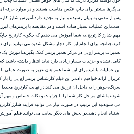
چون نوشته کاربرد دارند.اما مدل های جوهر افشان عملیات چاپ را ب
چاپگرها بیشتر برای چاپ عکس مناسب هستند و در موارد حرفه ای نی
پس از مدتی به پایان رسیده و نیاز به تجدید دارد.آموزش شارژ کار
است.این عملیات بسیار ساده است و در مقایسه با پرینترهای لیزر
مهم شارژ کارتریج،به شما آموزش می دهیم که چگونه کارتریج چاپگر
کنید.چنانچه برای انجام این کار دچار مشکل شدید،می توانید برای
تعمیرات پرینتر اچ‌پی در مرکز تعمیر پرینتر کمک بگیرید.آموزش یک ف
کامل نشده و جزئیات بسیار زیادی دارد.نباید انتظار داشته باشید که 
این عملیات باشید.برای این شما همراهان عزیز به صورت عملی با م
عزیزان ارائه خواهیم داد.در این فیلم کارشناس پرینتر اچ پی را باز 
سرنگ،جوهر را به داخل آن تزریق می کند.در نهایت کارتریج مجددا 
شود.تماشای مراحل کار شما را با جزئیات و نکات حساس و مهم آن 
می شوید.به این ترتیب در صورت نیاز می توانید فرایند شارژ کارتر
اشتباه انجام دهید.در بخش های دیگر سایت می توانید فیلم آموزش ش